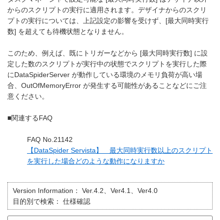
からのスクリプトの実行に適用されます。デザイナからのスクリ
プトの実行については、上記設定の影響を受けず、[最大同時実行
数] を超えても待機状態となりません。
このため、例えば、既にトリガーなどから [最大同時実行数] に設
定した数のスクリプトが実行中の状態でスクリプトを実行した際
にDataSpiderServer が動作している環境のメモリ負荷が高い場
合、OutOfMemoryError が発生する可能性があることなどにご注
意ください。
■関連するFAQ
FAQ No.21142
【DataSpider Servista】 最大同時実行数以上のスクリプト
を実行した場合どのような動作になりますか
Version Information：
Ver.4.2、Ver4.1、Ver4.0
目的別で検索：
仕様確認