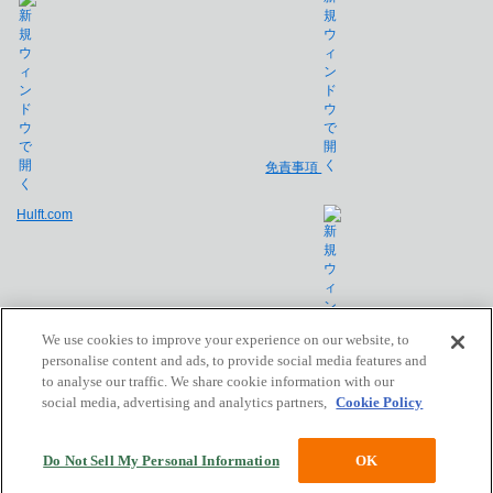
免責事項
Hulft.com
We use cookies to improve your experience on our website, to
personalise content and ads, to provide social media features and
to analyse our traffic. We share cookie information with our
会社概要
social media, advertising and analytics partners,
Cookie Policy
Copyright © Saison Technology Co., Ltd. All Rights Reserved.
Do Not Sell My Personal Information
OK
Powered by