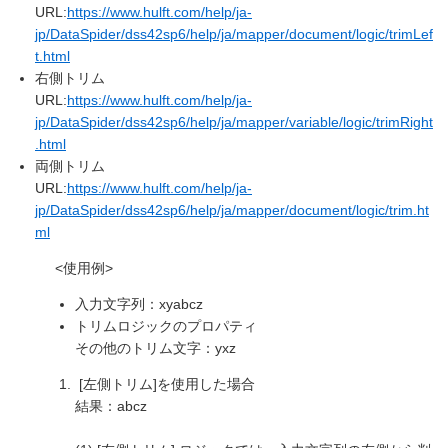
URL:
https://www.hulft.com/help/ja-
jp/DataSpider/dss42sp6/help/ja/mapper/document/logic/trimLef
t.html
右側トリム
URL:
https://www.hulft.com/help/ja-
jp/DataSpider/dss42sp6/help/ja/mapper/variable/logic/trimRight
.html
両側トリム
URL:
https://www.hulft.com/help/ja-
jp/DataSpider/dss42sp6/help/ja/mapper/document/logic/trim.ht
ml
<使用例>
入力文字列：xyabcz
トリムロジックのプロパティ
その他のトリム文字：yxz
[左側トリム]を使用した場合
結果：abcz