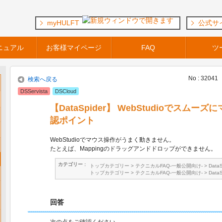
myHULFT
公式サ
ニュアル
お客様マイページ
FAQ
ツ
No : 32041
検索へ戻る
DSServista
DSCloud
【DataSpider】 WebStudioでスム
認ポイント
WebStudioでマウス操作がうまく動きません。
たとえば、Mappingのドラッグアンドドロップができません。
カテゴリー :
トップカテゴリー
>
テクニカルFAQ-一般公開向け-
>
Data
トップカテゴリー
>
テクニカルFAQ-一般公開向け-
>
Data
回答
次の点をご確認ください。