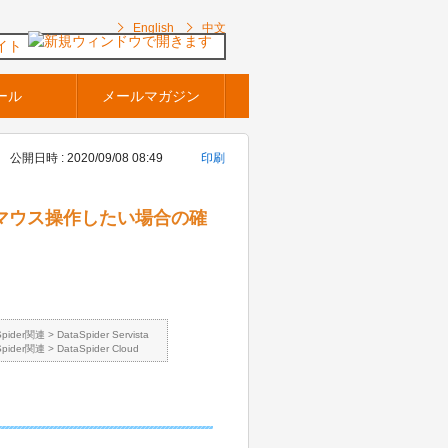
English
中文
イト
ール
メールマガジン
公開日時 : 2020/09/08 08:49
印刷
ーズにマウス操作したい場合の確
Spider関連
>
DataSpider Servista
Spider関連
>
DataSpider Cloud