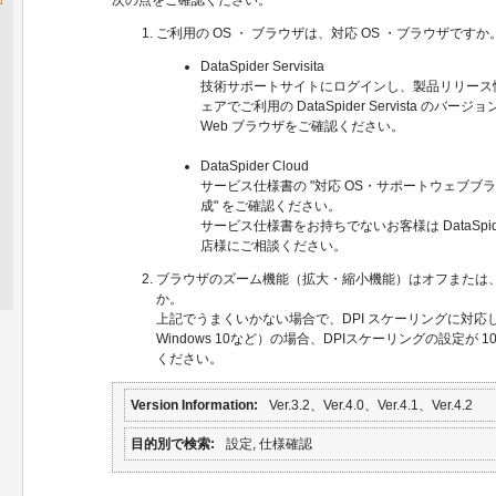
ご利用の OS ・ ブラウザは、対応 OS ・ブラウザですか
DataSpider Servisita
技術サポートサイトにログインし、製品リリース
ェアでご利用の DataSpider Servista のバー
Web ブラウザをご確認ください。
DataSpider Cloud
サービス仕様書の "対応 OS・サポートウェブブ
成" をご確認ください。
サービス仕様書をお持ちでないお客様は DataSpide
店様にご相談ください。
ブラウザのズーム機能（拡大・縮小機能）はオフまたは、
か。
上記でうまくいかない場合で、DPI スケーリングに対応している
Windows 10など）の場合、DPIスケーリングの設定が 
ください。
Version Information
Ver.3.2、Ver.4.0、Ver.4.1、Ver.4.2
目的別で検索
設定, 仕様確認