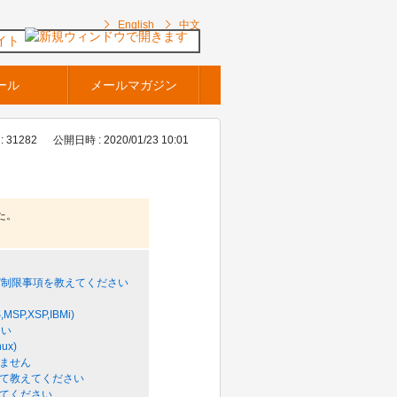
English
中文
イト
ール
メールマガジン
: 31282
公開日時 : 2020/01/23 10:01
た。
。
び制限事項を教えてください
SP,XSP,IBMi)
さい
ux)
しません
について教えてください
教えてください