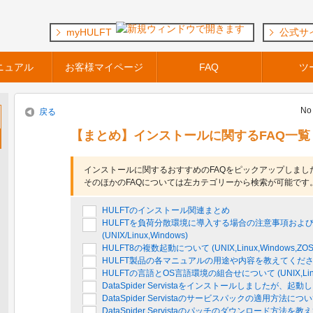
myHULFT
公式サ
ニュアル
お客様マイページ
FAQ
ツ
No 
戻る
【まとめ】インストールに関するFAQ一覧
インストールに関するおすすめのFAQをピックアップしまし
そのほかのFAQについては左カテゴリーから検索が可能です
HULFTのインストール関連まとめ
HULFTを負荷分散環境に導入する場合の注意事項およ
(UNIX/Linux,Windows)
HULFT8の複数起動について (UNIX,Linux,Windows,ZOS,M
HULFT製品の各マニュアルの用途や内容を教えてくだ
HULFTの言語とOS言語環境の組合せについて (UNIX,Lin
DataSpider Servistaをインストールしましたが、起動
DataSpider Servistaのサービスパックの適用方法
DataSpider Servistaのパッチのダウンロード方法を