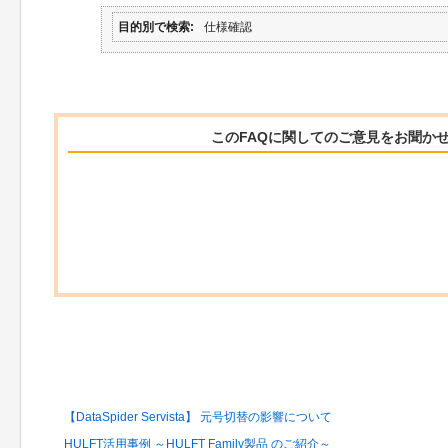
目的別で検索
仕様確認
このFAQに関してのご意見をお聞か
関連するFAQ
【DataSpider Servista】 元号切替の影響について
HULFT活用事例 ～HULFT Family製品 のご紹介～