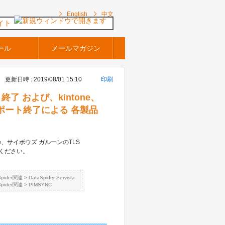
English
中文
イト
ール
メールマガジン
更新日時 : 2019/08/01 15:10
印刷
ト終了 および、kintone、
サポート終了による 各製品
tone、サイボウズ ガルーンのTLS
てください。
Spider関連
>
DataSpider Servista
Spider関連
>
PIMSYNC