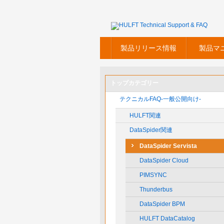
製品リリース情報
製品マ
トップカテゴリー
テクニカルFAQ-一般公開向け-
HULFT関連
DataSpider関連
DataSpider Servista
DataSpider Cloud
PIMSYNC
Thunderbus
DataSpider BPM
HULFT DataCatalog