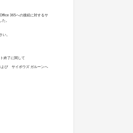
よるOffice 365への接続に対するサ
した。
ださい。
ポート終了に関して
tone および サイボウズ ガルーンへ