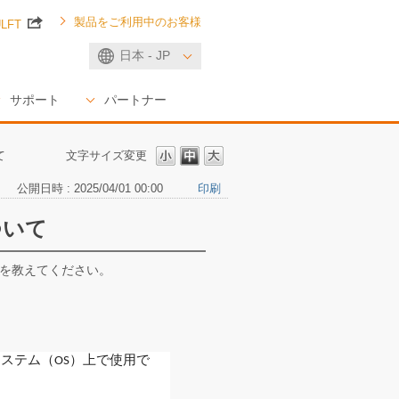
製品をご利用中のお客様
ULFT
日本 - JP
サポート
パートナー
て
文字サイズ変更
公開日時 : 2025/04/01 00:00
印刷
ついて
方を教えてください。
システム（OS）上で使用で