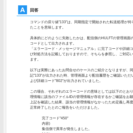
回答
コマンドの戻り値"133"は、同期指定で開始された転送処理が
たことを意味します。
具体的にどのように失敗したかは、配信側のHULFTの管理画面の
コードとして出力されます。
「エラーコード・メッセージマニュアル」に完了コードや詳細
び対処方法を記載しておりますので、そちらを参照し、ご対応
ます。
以下は実際にあったお問合せのケースのご紹介となりますが、
記"133"が出力された時、管理画面より配信履歴をご確認いただい
よび詳細コード"802"が出力されていました。
この場合、それぞれのエラーコードの意味としては以下のとお
理情報に該当のファイルIDの管理情報が存在するかご確認をお
上記を確認した結果、該当の管理情報がなかったため定義し再
正常終了したとのご報告をいただけました。
完了コード"450"
内容)
集信側で異常が発生しました。