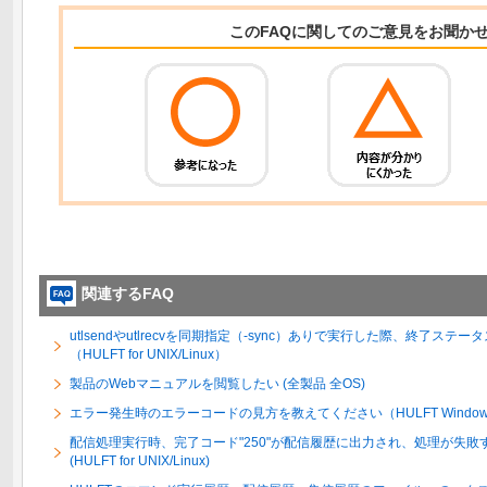
このFAQに関してのご意見をお聞か
関連するFAQ
utlsendやutlrecvを同期指定（-sync）ありで実行した際、終了ス
（HULFT for UNIX/Linux）
製品のWebマニュアルを閲覧したい (全製品 全OS)
エラー発生時のエラーコードの見方を教えてください（HULFT Windo
配信処理実行時、完了コード"250"が配信履歴に出力され、処理が失
(HULFT for UNIX/Linux)