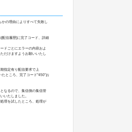
何らかの理由によりすべて失敗し
[配信履歴]に完了コード、詳細
コードごとにエラーの内容およ
いただけますようお願いいたし
同期指定有り配信要求で上
たところ、完了コード"450"お
りとなるので、集信側の集信管
願いいたしました。
度処理を試したところ、処理が