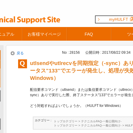
myHULFT
ニュアル
お客様マイページ
FAQ
ツ
No : 28156
公開日時 : 2017/08/22 09:34
戻る
utlsendやutlrecvを同期指定（-syn
ータス"133"でエラーが発生し、処理が失敗す
Windows）
配信要求コマンド（utlsend）または集信要求コマンド（utlre
sync）ありで実行した際、終了ステータス"133"でエラーが発
どう対処すればよいでしょうか。（HULFT for Windows）
カテゴリー :
トップカテゴリー
>
テクニカルFAQ-一般公開向け-
トップカテゴリー
>
テクニカルFAQ-一般公開向け-
>
HUL