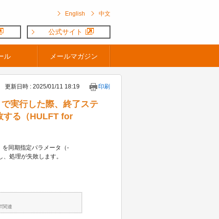
English
中文
公式サイト
ール
メールマガジン
更新日時 : 2025/01/11 18:19
印刷
c）ありで実行した際、終了ステ
る（HULFT for
cv）を同期指定パラメータ（-
生し、処理が失敗します。
FT関連