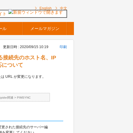
English
中文
イト
ール
メールマガジン
更新日時 : 2020/09/15 10:19
印刷
る接続先のホスト名、IP
応について
は URL が変更になります。
Spider関連
>
PIMSYNC
 が変更された接続先のサーバー編
の値を変更してください。