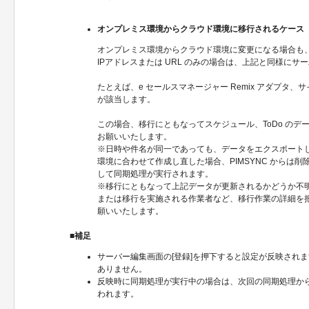
オンプレミス環境からクラウド環境に移行されるケース
オンプレミス環境からクラウド環境に変更になる場合も
IPアドレスまたは URL のみの場合は、上記と同様に
たとえば、e セールスマネージャー Remix アダプタ、
が該当します。
この場合、移行にともなってスケジュール、ToDo のデ
お願いいたします。
※日時や件名が同一であっても、データをエクスポート
環境に合わせて作成し直した場合、PIMSYNC からは
して同期処理が実行されます。
※移行にともなって上記データが更新されるかどうか不
または移行を実施される作業者など、移行作業の詳細を
願いいたします。
■補足
サーバー編集画面の[登録]を押下すると設定が反映されます
ありません。
反映時に同期処理が実行中の場合は、次回の同期処理か
われます。