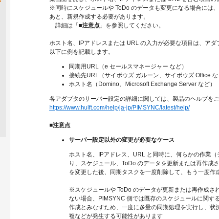
※同時にスケジュールや ToDo のデータも変更になる場合には
あと、新規作成する必要があります。
詳細は「
■注意点
」を参照してください。
ホスト名、IPアドレスまたは URL の入力が必要な項目は、ア
以下に例を記載します。
同期用URL（e セールスマネージャー など）
接続先URL（サイボウズ ガルーン、サイボウズ Office 
ホスト名（Domino、Microsoft Exchange Server など）
各アダプタのサーバー設定の詳細に関しては、製品のヘルプを
https://www.hulft.com/help/ja-jp/PIMSYNC/latest/help/
■注意点
サーバー設定以外の変更が必要なケース
ホスト名、IPアドレス、URL と同時に、何らかの作業
り、スケジュール、ToDo のデータを更新または再作成
を変更した後、同期タスクを一度削除して、もう一度作
※スケジュールや ToDo のデータが更新または再作成
ない場合、PIMSYNC 側では既存のスケジュールに関
作成とみなすため、一度に多量の同期処理を実行し、状
複などが発生する可能性があります