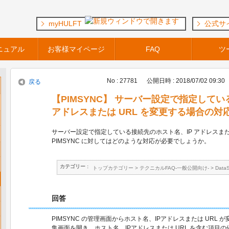
myHULFT
公式サ
ニュアル
お客様マイページ
FAQ
ツ
No : 27781
公開日時 : 2018/07/02 09:30
戻る
【PIMSYNC】 サーバー設定で指定してい
アドレスまたは URL を変更する場合の対
サーバー設定で指定している接続先のホスト名、IP アドレスまた
PIMSYNC に対してはどのような対応が必要でしょうか。
カテゴリー :
トップカテゴリー
>
テクニカルFAQ-一般公開向け-
>
Data
回答
PIMSYNC の管理画面からホスト名、IPアドレスまたは URL
集画面を開き、ホスト名、IPアドレスまたは URL を含む項目