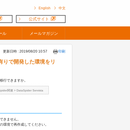
English
中文
公式サイト
ール
メールマガジン
更新日時 : 2019/08/20 10:57
印刷
トリDB有りで開発した環境をリ
に移行できますか。
Spider関連
>
DataSpider Servista
行できません。
しの環境で再作成してください。