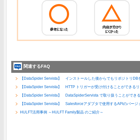
関連するFAQ
【DataSpider Servista】 インストールした後からでもリポジト
【DataSpider Servista】 HTTP トリガーが受け付けることが
【DataSpider Servista】 DataSpiderServista で取り扱うこと
【DataSpider Servista】 Salesforceアダプタで使用するAPIのバ
HULFT活用事例 ～HULFT Family製品 のご紹介～