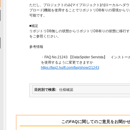
ただし、プロジェクトのみ[マイプロジェクト]の[ローカルへダウ
プロード]機能を使用することでリポジトリDB有りの環境からリ
可能です。
■補足
リポジトリDB無しの状態からリポジトリDB有りの状態に移行する場合
をご参照ください。
参考情報
・FAQ No.21243 【DataSpider Servista】 
を使用するように変更できますか
https://faq2.hulft.com/faq/show/21243
目的別で検索
仕様確認
このFAQに関してのご意見をお聞か