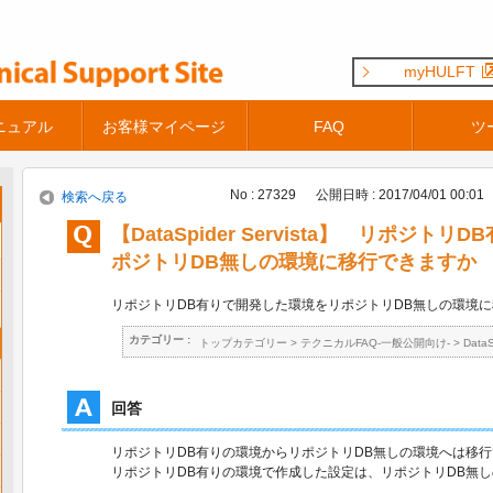
myHULFT
ニュアル
お客様マイページ
FAQ
ツ
No : 27329
公開日時 : 2017/04/01 00:01
検索へ戻る
【DataSpider Servista】 リポジ
ポジトリDB無しの環境に移行できますか
リポジトリDB有りで開発した環境をリポジトリDB無しの環境
カテゴリー :
トップカテゴリー
>
テクニカルFAQ-一般公開向け-
>
Data
回答
リポジトリDB有りの環境からリポジトリDB無しの環境へは移
リポジトリDB有りの環境で作成した設定は、リポジトリDB無