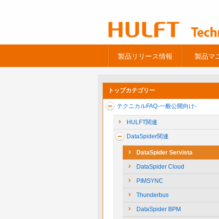
製品リリース情報
製品マ
トップカテゴリー
テクニカルFAQ-一般公開向け-
HULFT関連
DataSpider関連
DataSpider Servista
DataSpider Cloud
PIMSYNC
Thunderbus
DataSpider BPM