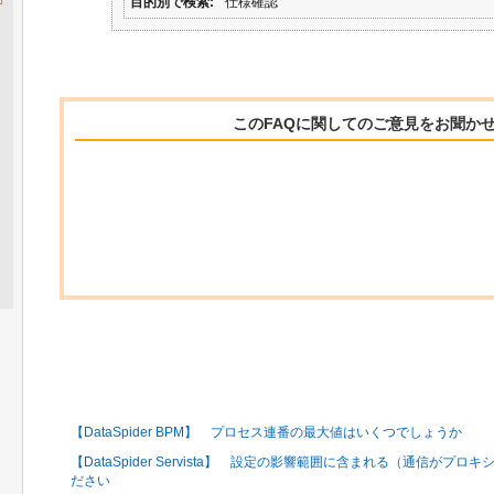
目的別で検索
仕様確認
このFAQに関してのご意見をお聞か
関連するFAQ
【DataSpider BPM】 プロセス連番の最大値はいくつでしょうか
【DataSpider Servista】 設定の影響範囲に含まれる（通信が
ださい