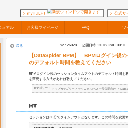
myHULFT
公式サ
ニュアル
お客様マイページ
FAQ
ツ
No : 26028
公開日時 : 2016/12/01 00:01
戻る
【DataSpider BPM】 BPMログイ
のデフォルト時間を教えてください
BPMログイン後のセッションタイムアウトのデフォルト時間を
を変更する方法があれば教えてください。
カテゴリー :
トップカテゴリー
>
テクニカルFAQ-一般公開向け-
>
Data
回答
セッションは30分でタイムアウトとなります。この時間を変更