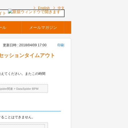
English
中文
イト
ール
メールマガジン
更新日時 : 2018/04/09 17:00
印刷
ン後のセッションタイムアウト
教えてください。またこの時間
Spider関連
>
DataSpider BPM
することはできません。