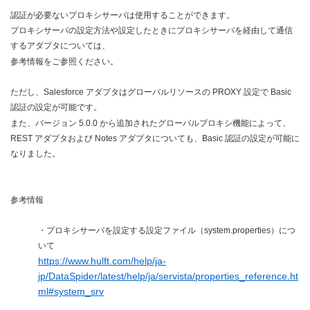
認証が必要ないプロキシサーバは使用することができます。
プロキシサーバの設定方法や設定したときにプロキシサーバを経由して通信
するアダプタについては、
参考情報をご参照ください。
ただし、Salesforce アダプタはグローバルリソースの PROXY 設定で Basic
認証の設定が可能です。
また、バージョン 5.0.0 から追加されたグローバルプロキシ機能によって、
REST アダプタおよび Notes アダプタについても、Basic 認証の設定が可能に
なりました。
参考情報
・プロキシサーバを設定する設定ファイル（system.properties）につ
いて
https://www.hulft.com/help/ja-
jp/DataSpider/latest/help/ja/servista/properties_reference.ht
ml#system_srv