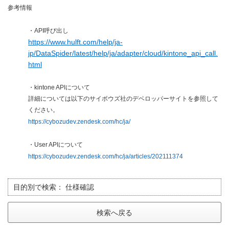
参考情報
・API呼び出し
https://www.hulft.com/help/ja-
jp/DataSpider/latest/help/ja/adapter/cloud/kintone_api_call.
html
・kintone APIについて
詳細については以下のサイボウズ社のデベロッパーサイトを参照して
ください。
https://cybozudev.zendesk.com/hc/ja/
・User APIについて
https://cybozudev.zendesk.com/hc/ja/articles/202111374
目的別で検索：
仕様確認
検索へ戻る