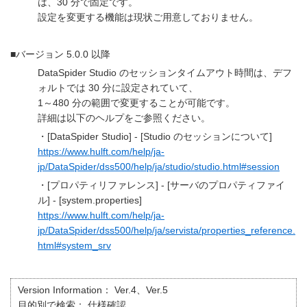
は、30 分で固定です。
設定を変更する機能は現状ご用意しておりません。
■バージョン 5.0.0 以降
DataSpider Studio のセッションタイムアウト時間は、デフ
ォルトでは 30 分に設定されていて、
1～480 分の範囲で変更することが可能です。
詳細は以下のヘルプをご参照ください。
・[DataSpider Studio] - [Studio のセッションについて]
https://www.hulft.com/help/ja-
jp/DataSpider/dss500/help/ja/studio/studio.html#session
・[プロパティリファレンス] - [サーバのプロパティファイ
ル] - [system.properties]
https://www.hulft.com/help/ja-
jp/DataSpider/dss500/help/ja/servista/properties_reference.
html#system_srv
Version Information：
Ver.4、Ver.5
目的別で検索：
仕様確認