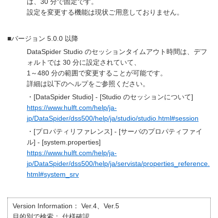
は、30 分で固定です。
設定を変更する機能は現状ご用意しておりません。
■バージョン 5.0.0 以降
DataSpider Studio のセッションタイムアウト時間は、デフ
ォルトでは 30 分に設定されていて、
1～480 分の範囲で変更することが可能です。
詳細は以下のヘルプをご参照ください。
・[DataSpider Studio] - [Studio のセッションについて]
https://www.hulft.com/help/ja-
jp/DataSpider/dss500/help/ja/studio/studio.html#session
・[プロパティリファレンス] - [サーバのプロパティファイ
ル] - [system.properties]
https://www.hulft.com/help/ja-
jp/DataSpider/dss500/help/ja/servista/properties_reference.
html#system_srv
Version Information：
Ver.4、Ver.5
目的別で検索：
仕様確認