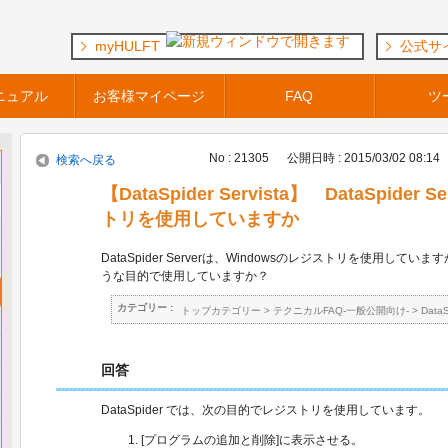
myHULFT
公式サ
ニュアル
お客様マイページ
FAQ
ツ
No : 21305
公開日時 : 2015/03/02 08:14
検索へ戻る
【DataSpider Servista】 DataSpider
トリを使用していますか
DataSpider Serverは、Windowsのレジストリを使用し
うな目的で使用していますか？
カテゴリー :
トップカテゴリー
>
テクニカルFAQ-一般公開向け-
>
Data
回答
DataSpider では、次の目的でレジストリを使用しています。
[プログラムの追加と削除]に表示させる。