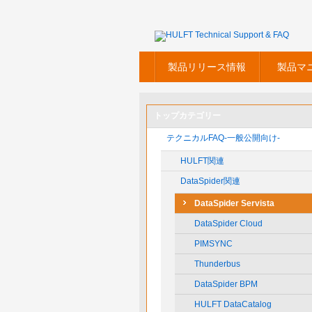
製品リリース情報
製品マ
トップカテゴリー
テクニカルFAQ-一般公開向け-
HULFT関連
DataSpider関連
DataSpider Servista
DataSpider Cloud
PIMSYNC
Thunderbus
DataSpider BPM
HULFT DataCatalog