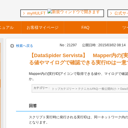
myHULFT
公式サ
ニュアル
お客様マイページ
FAQ
ツ
No : 21297
公開日時 : 2015/03/02 08:14
検索へ戻る
【DataSpider Servista】 Mapper
る値やマイログで確認できる実行IDは一意
Mapper内の[実行ID]アイコンで取得できる値や、マイログで確
か。
カテゴリー :
トップカテゴリー
>
テクニカルFAQ-一般公開向け-
>
Data
回答
スクリプト実行時に発行される実行IDは、同一ネットワーク内のDataS
となります。