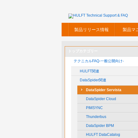
製品リリース情報
製品マ
トップカテゴリー
テクニカルFAQ-一般公開向け-
HULFT関連
DataSpider関連
DataSpider Servista
DataSpider Cloud
PIMSYNC
Thunderbus
DataSpider BPM
HULFT DataCatalog