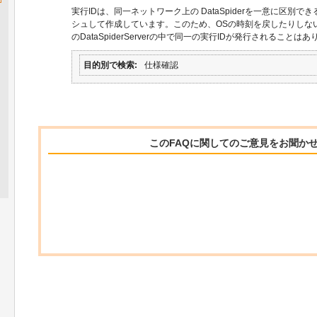
実行IDは、同一ネットワーク上の DataSpiderを一意に区別
シュして作成しています。このため、OSの時刻を戻したりしな
のDataSpiderServerの中で同一の実行IDが発行されることは
目的別で検索
仕様確認
このFAQに関してのご意見をお聞か
関連するFAQ