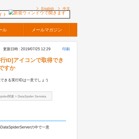
English
中文
イト
ール
メールマガジン
更新日時 : 2019/07/25 12:29
印刷
内の[実行ID]アイコンで取得でき
ですか
認できる実行IDは一意でしょう
Spider関連
>
DataSpider Servista
piderServerの中で一意