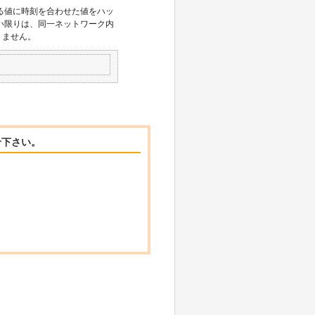
できる値に時刻を合わせた値をハッ
い限りは、同一ネットワーク内
ありません。
せ下さい。