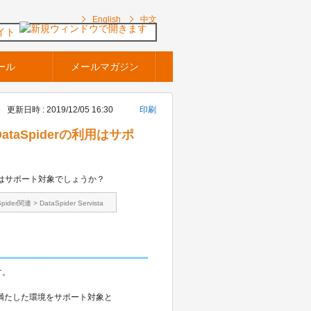
English
中文
イト
ール
メールマガジン
更新日時 : 2019/12/05 16:30
印刷
のDataSpiderの利用はサポ
rの利用はサポート対象でしょうか？
Spider関連
>
DataSpider Servista
す。
べて満たした環境をサポート対象と