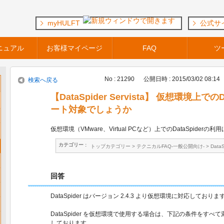
myHULFT
公式サ
ニュアル
お客様マイページ
FAQ
ツ
No : 21290
公開日時 : 2015/03/02 08:14
検索へ戻る
【DataSpider Servista】 仮想環境上で
ート対象でしょうか
仮想環境（VMware、Virtual PCなど）上でのDataSpide
カテゴリー :
トップカテゴリー
>
テクニカルFAQ-一般公開向け-
>
Data
回答
DataSpider はバージョン 2.4.3 より仮想環境に対応しておりま
DataSpider を仮想環境で使用する場合は、下記の条件をす
しております。