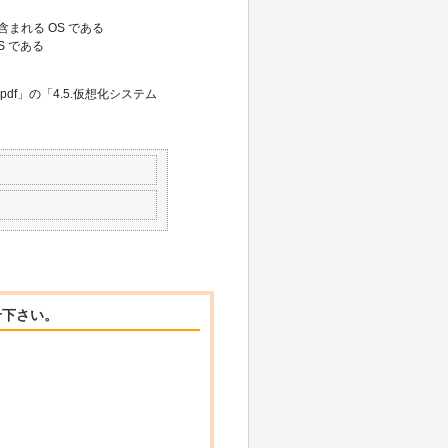
に含まれる OS である
S である
.pdf」の「4.5.仮想化システム
せ下さい。