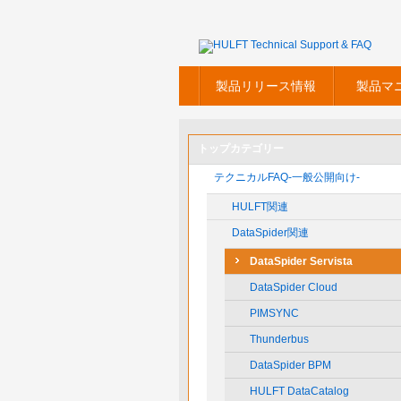
製品リリース情報
製品マ
トップカテゴリー
テクニカルFAQ-一般公開向け-
HULFT関連
DataSpider関連
DataSpider Servista
DataSpider Cloud
PIMSYNC
Thunderbus
DataSpider BPM
HULFT DataCatalog