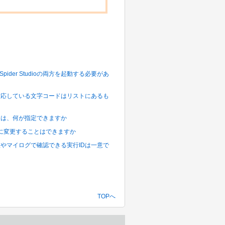
DataSpider Studioの両方を起動する必要があ
プタに対応している文字コードはリストにあるも
式」には、何が指定できますか
」を動的に変更することはできますか
得できる値やマイログで確認できる実行IDは一意で
TOPへ