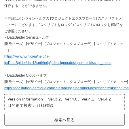
保存することができません。
※詳細はオンラインヘルプの [プロジェクトエクスプローラ] のスクリプトメ
ニューにございます、"スクリプトをロック" / "スクリプトのロックを解除" を
ご参照ください。
- DataSpider Servistaヘルプ
[開発ツール] - [デザイナ] - [プロジェクトエクスプローラ] - [ スクリプトメニュ
ー]
https://www.hulft.com/help/ja-
jp/DataSpider/dss42sp6/help/ja/designer/designer.html#script_menu
- DataSpider Cloud ヘルプ
[開発ツール] - [デザイナ] - [プロジェクトエクスプローラ] - [ スクリプトメニュー]
https://doc.dataspidercloud.com/latest/help/ja/designer/designer.html#script_m
Version Information：
Ver.3.2、Ver.4.0、Ver.4.1、Ver.4.2
目的別で検索：
仕様確認
検索へ戻る