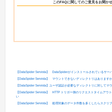
このFAQに関してのご意見をお聞か
関連するFAQ
【DataSpider Servista】 DataSpiderがインストールされ
【DataSpider Servista】 マウントできないディレクトリはあります
【DataSpider Servista】ユーザ認証が必要なディレクトリに対
【DataSpider Servista】 HTTP トリガー側のリクエストタ
い
【DataSpider Servista】 処理対象のデータ件数を多くしたら