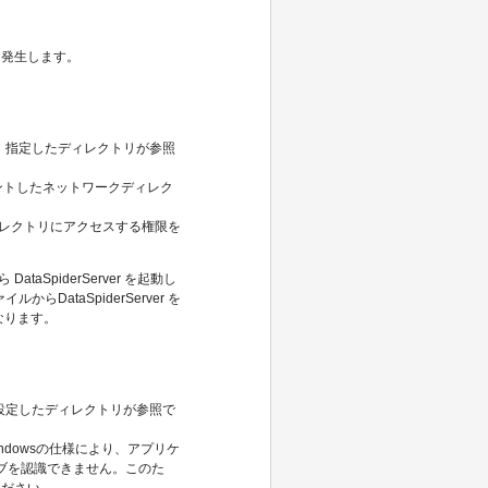
に発生します。
、指定したディレクトリが参照
でマウントしたネットワークディレク
たディレクトリにアクセスする権限を
ataSpiderServer を起動し
ataSpiderServer を
なります。
設定したディレクトリが参照で
ndowsの仕様により、アプリケ
ドライブを認識できません。このた
てください。