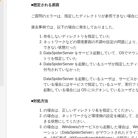
■想定される原因
ご質問のエラーは、指定したディレクトリが参照できない場合
過去事例では、以下の場合に発生しておりました。
存在しないディレクトリを指定していた
ネットワークなどの環境要因の不調や設定の問題により
できない状態だった
DataSpiderServer をサービス起動していて、OS
トリを指定していた
DataSpiderServer を起動しているユーザが指定し
付与されていなかった
DataSpiderServer を起動しているユーザは、サービスから D
ている場合にはサービスで指定しているユーザ、実行ファイルからD
起動している場合には OS にログオンしているユーザと
■対処方法
の場合は、正しいディレクトリ名を指定してください。
の場合は、ネットワークなど環境側の設定を確認して、
きる状態にしてください。
の場合は、Windowsのサービスから起動した場合は、Wi
ーション（DataSpiderServer）がマウントされた
め、UNC形式（¥¥ServerName¥dirName）で指定し