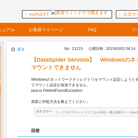
myHULFT
公式サ
ニュアル
お客様マイページ
FAQ
ツ
No : 21215
公開日時 : 2015/03/02 08:14
戻る
【DataSpider Servista】 Wind
マウントできません
Windowsのネットワークディレクトリをマウント設定しよう
てマウント設定が追加できません。
java.io.FileNotFoundException
原因と対処方法を教えてください。
カテゴリー :
トップカテゴリー
>
テクニカルFAQ-一般公開向け-
>
Data
回答