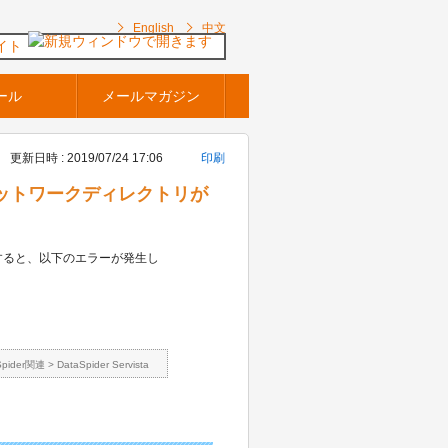
English
中文
イト
ール
メールマガジン
更新日時 : 2019/07/24 17:06
印刷
owsのネットワークディレクトリが
とすると、以下のエラーが発生し
Spider関連
>
DataSpider Servista