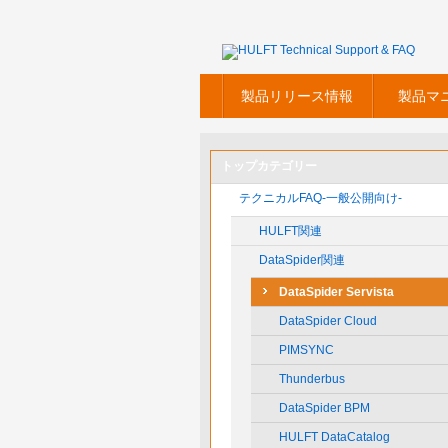
製品リリース情報
製品マ
トップカテゴリー
テクニカルFAQ-一般公開向け-
HULFT関連
DataSpider関連
DataSpider Servista
DataSpider Cloud
PIMSYNC
Thunderbus
DataSpider BPM
HULFT DataCatalog