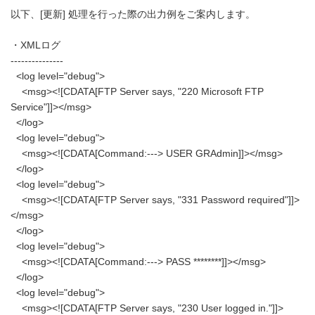
以下、[更新] 処理を行った際の出力例をご案内します。
・XMLログ
---------------
<log level="debug">
<msg><![CDATA[FTP Server says, "220 Microsoft FTP
Service"]]></msg>
</log>
<log level="debug">
<msg><![CDATA[Command:---> USER GRAdmin]]></msg>
</log>
<log level="debug">
<msg><![CDATA[FTP Server says, "331 Password required"]]>
</msg>
</log>
<log level="debug">
<msg><![CDATA[Command:---> PASS ********]]></msg>
</log>
<log level="debug">
<msg><![CDATA[FTP Server says, "230 User logged in."]]>