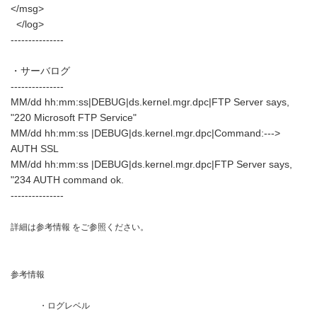
</msg>
</log>
---------------
・サーバログ
---------------
MM/dd hh:mm:ss|DEBUG|ds.kernel.mgr.dpc|FTP Server says,
"220 Microsoft FTP Service"
MM/dd hh:mm:ss |DEBUG|ds.kernel.mgr.dpc|Command:--->
AUTH SSL
MM/dd hh:mm:ss |DEBUG|ds.kernel.mgr.dpc|FTP Server says,
"234 AUTH command ok.
---------------
詳細は参考情報 をご参照ください。
参考情報
・ログレベル