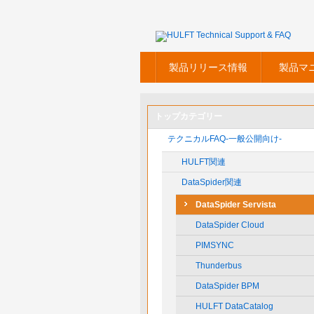
製品リリース情報
製品マ
トップカテゴリー
テクニカルFAQ-一般公開向け-
HULFT関連
DataSpider関連
DataSpider Servista
DataSpider Cloud
PIMSYNC
Thunderbus
DataSpider BPM
HULFT DataCatalog