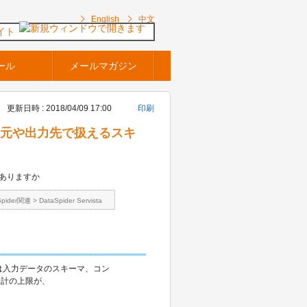
English
中文
イト
ール
メールマガジン
更新日時 : 2018/04/09 17:00
印刷
r の入力元や出力先で扱えるスキ
はありますか
Spider関連
>
DataSpider Servista
側では入力データのスキーマ、コン
合計の上限が、