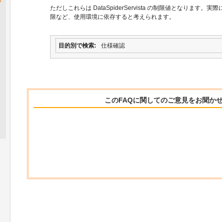
ただしこれらは DataSpiderServista の制限値となります。実
限など、使用環境に依存すると考えられます。
目的別で検索
仕様確認
このFAQに関してのご意見をお聞か
関連するFAQ