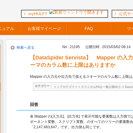
myHULFT
公式サ
ニュアル
お客様マイページ
FAQ
ツ
No : 21195
公開日時 : 2015/03/02 08:14
検索へ戻る
【DataSpider Servista】 Mappe
ーマのカラム数に上限はありますか
Mapper の入力元や出力先で扱えるスキーマのカラム数に上限
カテゴリー :
トップカテゴリー
>
テクニカルFAQ-一般公開向け-
>
Data
回答
各 Mapper の[入力元]、[出力先] で表示可能な要素数は入力
ポーネント変数、スクリプト変数、のすべてのツリーの要素数
「2,147,483,647」です。出力側も同じです。