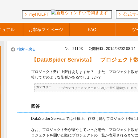
myHULFT
公式サ
ニュアル
お客様マイページ
FAQ
ツ
No : 21193
公開日時 : 2015/03/02 08:14
検索へ戻る
【DataSpider Servista】 プロジ
プロジェクト数に上限はありますか？ また、プロジェクト数
較してどのような影響があるでしょうか？
カテゴリー :
トップカテゴリー
>
テクニカルFAQ-一般公開向け-
>
Data
回答
DataSpider Servista では仕様上、作成可能なプロジェク
なお、プロジェクト数が増やしていった場合、プロジェクト数
ロジェクトを開いた際にプロジェクトの一覧が表示されるまで