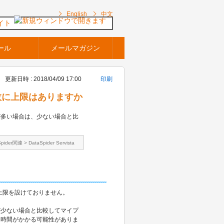
English
中文
イト
ール
メールマガジン
更新日時 : 2018/04/09 17:00
印刷
ェクト数に上限はありますか
が多い場合は、少ない場合と比
Spider関連
>
DataSpider Servista
ト数に上限を設けておりません。
が少ない場合と比較してマイプ
に時間がかかる可能性がありま