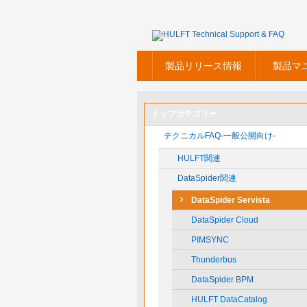
製品リリース情報
製品マ
トップカテゴリー
テクニカルFAQ-一般公開向け-
HULFT関連
DataSpider関連
DataSpider Servista
DataSpider Cloud
PIMSYNC
Thunderbus
DataSpider BPM
HULFT DataCatalog