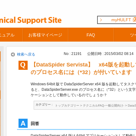
myHULFT
ニュアル
お客様マイページ
FAQ
ツ
No : 21191
公開日時 : 2015/03/02 08:14
検索へ戻る
【DataSpider Servista】 x64版
のプロセス名には（*32）が付いています
Windows 64bit 版で DataSpiderServer x64 版を起
ると、DataSpiderServer.exe のプロセス名に（*32）という
ケーションとして動作しているのでしょうか？
カテゴリー :
トップカテゴリー
>
テクニカルFAQ-一般公開向け-
>
Data
回答
DataSpiderServer x64 版は 64bit アプリケーションとして動