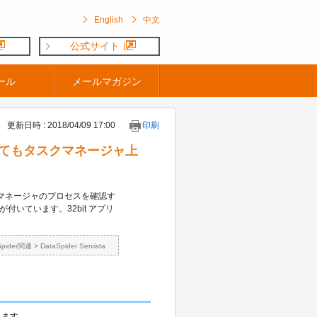
English
中文
公式サイト
ール
メールマガジン
更新日時 : 2018/04/09 17:00
印刷
を起動してもタスクマネージャ上
動してタスクマネージャのプロセスを確認す
文字が付いています。32bit アプリ
Spider関連
>
DataSpider Servista
作します。