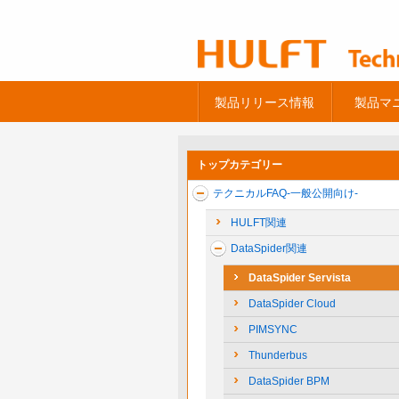
製品リリース情報
製品マ
トップカテゴリー
テクニカルFAQ-一般公開向け-
HULFT関連
DataSpider関連
DataSpider Servista
DataSpider Cloud
PIMSYNC
Thunderbus
DataSpider BPM