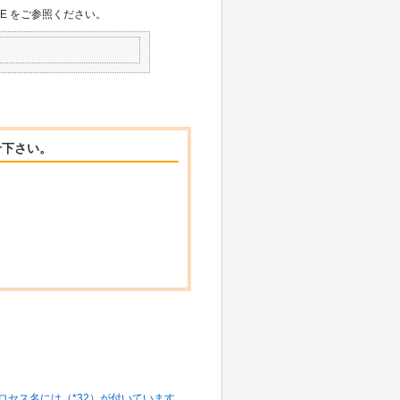
E をご参照ください。
せ下さい。
上のプロセス名には（*32）が付いています