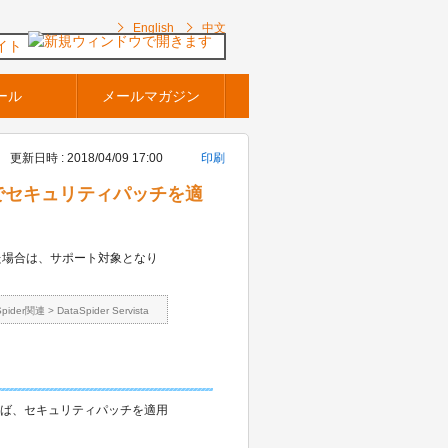
English
中文
イト
ール
メールマガジン
更新日時 : 2018/04/09 17:00
印刷
ws OSでセキュリティパッチを適
した場合は、サポート対象となり
Spider関連
>
DataSpider Servista
れば、セキュリティパッチを適用