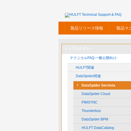
製品リリース情報
製品マ
トップカテゴリー
テクニカルFAQ-一般公開向け-
HULFT関連
DataSpider関連
DataSpider Servista
DataSpider Cloud
PIMSYNC
Thunderbus
DataSpider BPM
HULFT DataCatalog