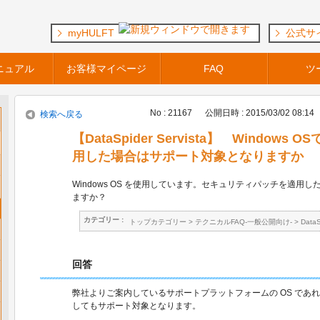
myHULFT
公式サ
ニュアル
お客様マイページ
FAQ
ツ
No : 21167
公開日時 : 2015/03/02 08:14
検索へ戻る
【DataSpider Servista】 Windo
用した場合はサポート対象となりますか
Windows OS を使用しています。セキュリティパッチを適用
ますか？
カテゴリー :
トップカテゴリー
>
テクニカルFAQ-一般公開向け-
>
Data
回答
弊社よりご案内しているサポートプラットフォームの OS であ
してもサポート対象となります。