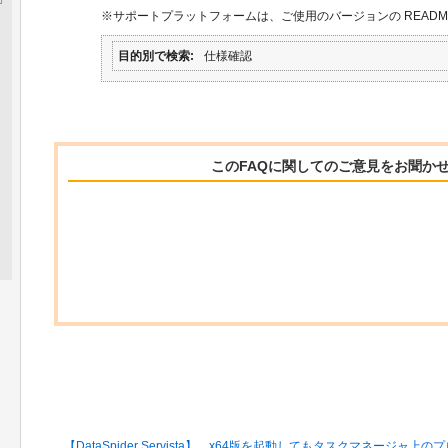
※サポートプラットフォームは、ご使用のバージョンの READM
目的別で検索
仕様確認
このFAQに関してのご意見をお聞か
関連するFAQ
【DataSpider Servista】 x64版を起動してもタスクマネージャ