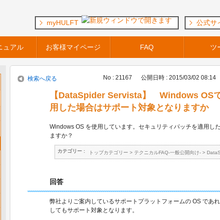
myHULFT
公式サ
ニュアル
お客様マイページ
FAQ
ツ
No : 21167
公開日時 : 2015/03/02 08:14
検索へ戻る
【DataSpider Servista】 Windo
用した場合はサポート対象となりますか
Windows OS を使用しています。セキュリティパッチを適用
ますか？
カテゴリー :
トップカテゴリー
>
テクニカルFAQ-一般公開向け-
>
Data
回答
弊社よりご案内しているサポートプラットフォームの OS であ
してもサポート対象となります。