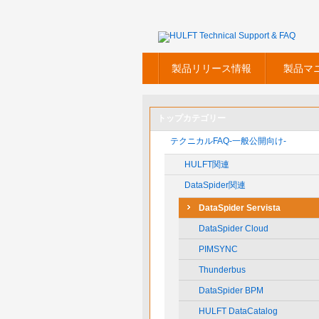
製品リリース情報
製品マ
トップカテゴリー
テクニカルFAQ-一般公開向け-
HULFT関連
DataSpider関連
DataSpider Servista
DataSpider Cloud
PIMSYNC
Thunderbus
DataSpider BPM
HULFT DataCatalog