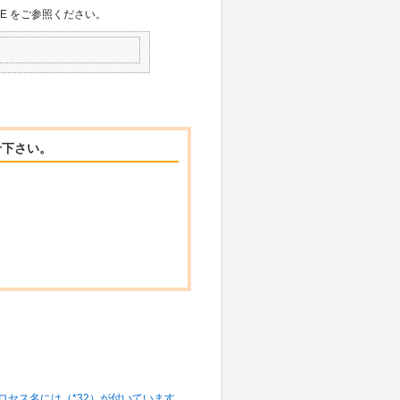
E をご参照ください。
せ下さい。
上のプロセス名には（*32）が付いています