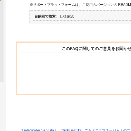
※サポートプラットフォームは、ご使用のバージョンの READM
目的別で検索
仕様確認
このFAQに関してのご意見をお聞か
関連するFAQ
【DataSpider Servista】 x64版を起動してもタスクマネージャ