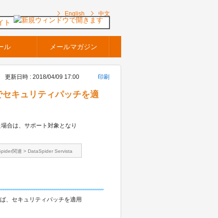
English
中文
イト
ール
メールマガジン
更新日時 : 2018/04/09 17:00
印刷
ws OSでセキュリティパッチを適
した場合は、サポート対象となり
Spider関連
>
DataSpider Servista
れば、セキュリティパッチを適用