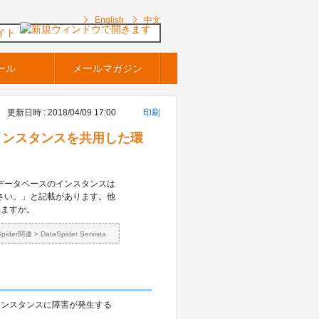
English
中文
イト
ール
メールマガジン
更新日時 : 2018/04/09 17:00
印刷
テムとインスタンスを共用した環
データベースのインスタンスは
さい。」と記載があります。他
れますか。
Spider関連
>
DataSpider Servista
インスタンスに障害が発生する