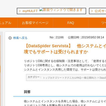
myHULFT
公式サ
ニュアル
お客様マイページ
FAQ
ツ
No : 21166
公開日時 : 2015/03/02 08:14
検索へ戻る
【DataSpider Servista】 他シス
境でもサポートは受けられますか
リポジトリDBに関する仕様制限・注意事項として、「使用する
リポジトリDB専用とし、他システムでの使用は行わないでくだ
システムとインスタンス共用した環境では、サポートは受けら
カテゴリー :
トップカテゴリー
>
テクニカルFAQ-一般公開向け-
>
Data
回答
他システムとインスタンスを共有した場合、他システムにより
とリポジトリ DB も影響を受ける恐れがあります。