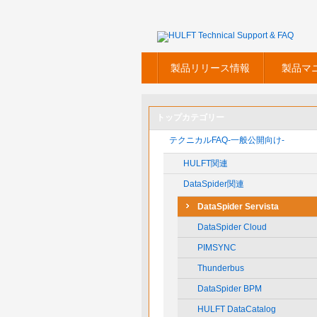
製品リリース情報
製品マ
トップカテゴリー
テクニカルFAQ-一般公開向け-
HULFT関連
DataSpider関連
DataSpider Servista
DataSpider Cloud
PIMSYNC
Thunderbus
DataSpider BPM
HULFT DataCatalog