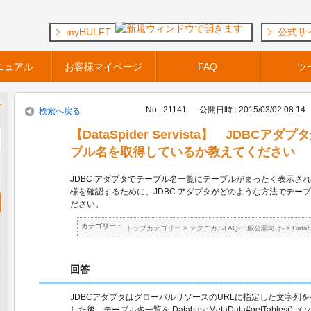
myHULFT
公式サ
ニュアル
お客様マイページ
FAQ
ツ
No : 21141
公開日時 : 2015/03/02 08:14
検索へ戻る
【DataSpider Servista】 JDBC
ブル名を取得しているか教えてください
JDBC アダプタでテーブル名一覧にテーブルがまったく表示され
様を確認するために、JDBC アダプタがどのような方法でテー
ださい。
カテゴリー :
トップカテゴリー
>
テクニカルFAQ-一般公開向け-
>
Data
回答
JDBCアダプタはグローバルリソースのURLに指定した文字列
した後、テーブル名一覧を DatabaseMetaData#getTables