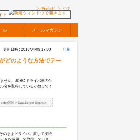
English
中文
イト
ール
メールマガジン
更新日時 : 2018/04/09 17:00
印刷
アダプタがどのような方法でテー
ません。JDBC ドライバ側の仕
ブル名を取得しているか教えてく
Spider関連
>
DataSpider Servista
をそのままドライバに渡して接続
() メソッドを使用して取得していま