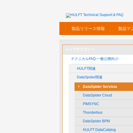
製品リリース情報
製品マ
トップカテゴリー
テクニカルFAQ-一般公開向け-
HULFT関連
DataSpider関連
DataSpider Servista
DataSpider Cloud
PIMSYNC
Thunderbus
DataSpider BPM
HULFT DataCatalog