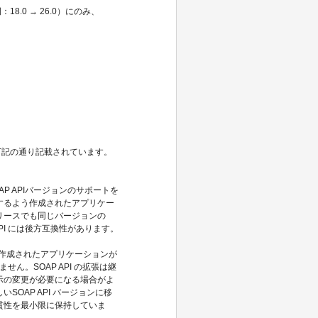
8.0 → 26.0）にのみ、
、下記の通り記載されています。
P APIバージョンのサポートを
機能するよう作成されたアプリケー
リースでも同じバージョンの
API には後方互換性があります。
応して作成されたアプリケーションが
せん。SOAP API の拡張は継
示の変更が必要になる場合がよ
OAP API バージョンに移
の一貫性を最小限に保持していま