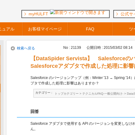
myHULFT
公式サ
ニュアル
お客様マイページ
FAQ
ツ
No : 21139
公開日時 : 2015/03/02 08:14
検索へ戻る
【DataSpider Servista】 Salesf
Salesforceアダプタで作成した処理に影
Salesforce のバージョンアップ（例：Winter '13 → Spring '1
プタで作成した処理に影響はありますか？
カテゴリー :
トップカテゴリー
>
テクニカルFAQ-一般公開向け-
>
Data
回答
Salesforce アダプタで使用する API のバージョンを変更し
ん。