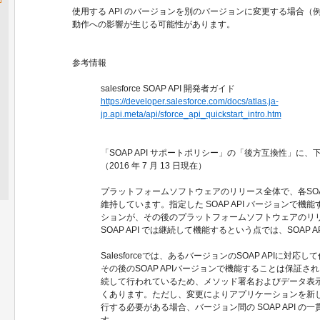
使用する API のバージョンを別のバージョンに変更する場合（例：1
動作への影響が生じる可能性があります。
参考情報
salesforce SOAP API 開発者ガイド
https://developer.salesforce.com/docs/atlas.ja-
jp.api.meta/api/sforce_api_quickstart_intro.htm
「SOAP API サポートポリシー」の「後方互換性」に
（2016 年 7 月 13 日現在）
プラットフォームソフトウェアのリリース全体で、各SOA
維持しています。指定した SOAP API バージョンで
ションが、その後のプラットフォームソフトウェアのリ
SOAP API では継続して機能するという点では、SOAP 
Salesforceでは、あるバージョンのSOAP APIに対
その後のSOAP APIバージョンで機能することは保証されま
続して行われているため、メソッド署名およびデータ表
くあります。ただし、変更によりアプリケーションを新しいS
行する必要がある場合、バージョン間の SOAP API 
す。