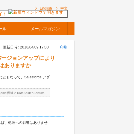
English
中文
イト
ール
メールマガジン
更新日時 : 2018/04/09 17:00
印刷
orceのバージョンアップにより
響はありますか
4）にともなって、Salesforce アダ
Spider関連
>
DataSpider Servista
なければ、処理への影響はありませ