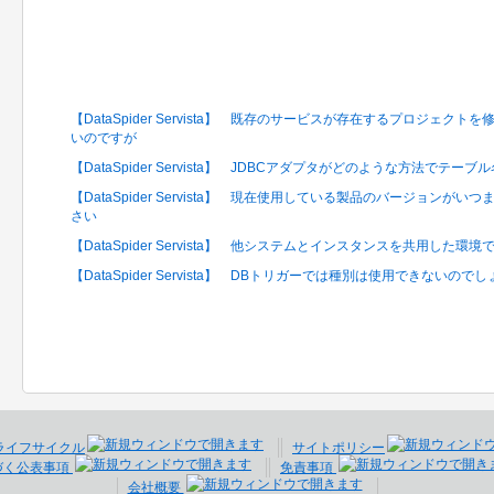
関連するFAQ
【DataSpider Servista】 既存のサービスが存在するプロジェ
いのですが
【DataSpider Servista】 JDBCアダプタがどのような方法で
【DataSpider Servista】 現在使用している製品のバージョン
さい
【DataSpider Servista】 他システムとインスタンスを共用した
【DataSpider Servista】 DBトリガーでは種別は使用できないので
ライフサイクル
サイトポリシー
づく公表事項
免責事項
会社概要