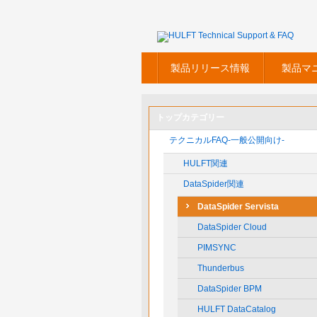
製品リリース情報
製品マ
トップカテゴリー
テクニカルFAQ-一般公開向け-
HULFT関連
DataSpider関連
DataSpider Servista
DataSpider Cloud
PIMSYNC
Thunderbus
DataSpider BPM
HULFT DataCatalog