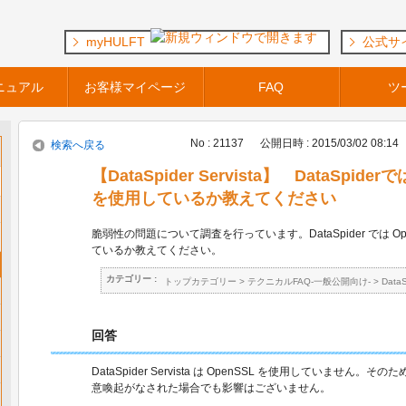
myHULFT
公式サ
ニュアル
お客様マイページ
FAQ
ツ
No : 21137
公開日時 : 2015/03/02 08:14
検索へ戻る
【DataSpider Servista】 DataSpid
を使用しているか教えてください
脆弱性の問題について調査を行っています。DataSpider では O
ているか教えてください。
カテゴリー :
トップカテゴリー
>
テクニカルFAQ-一般公開向け-
>
Data
回答
DataSpider Servista は OpenSSL を使用していません。そ
意喚起がなされた場合でも影響はございません。