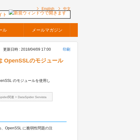
English
中文
イト
ール
メールマガジン
更新日時 : 2018/04/09 17:00
印刷
erでは OpenSSLのモジュール
penSSL のモジュールを使用し
Spider関連
>
DataSpider Servista
のため、OpenSSL に脆弱性問題の注