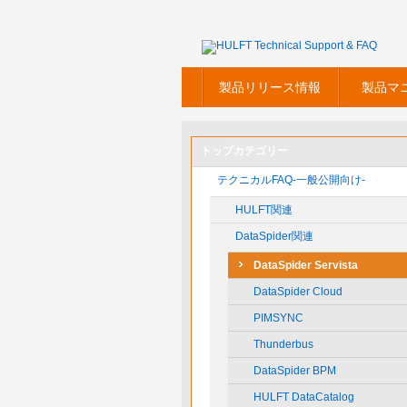
製品リリース情報
製品マ
トップカテゴリー
テクニカルFAQ-一般公開向け-
HULFT関連
DataSpider関連
DataSpider Servista
DataSpider Cloud
PIMSYNC
Thunderbus
DataSpider BPM
HULFT DataCatalog