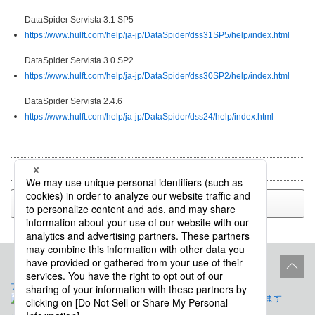
DataSpider Servista 3.1 SP5
https://www.hulft.com/help/ja-jp/DataSpider/dss31SP5/help/index.html
DataSpider Servista 3.0 SP2
https://www.hulft.com/help/ja-jp/DataSpider/dss30SP2/help/index.html
DataSpider Servista 2.4.6
https://www.hulft.com/help/ja-jp/DataSpider/dss24/help/index.html
目的別で検索：
運用
戻る
プロダクトライフサイクル
サイトポリシー