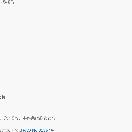
れる場合
延長
していても、本作業は必要とな
るホスト名は
FAQ No.31357
を