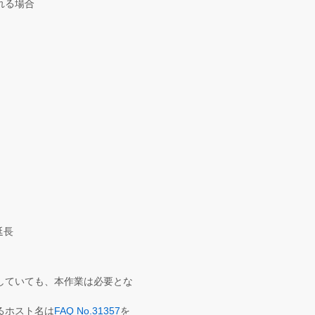
れる場合
延長
していても、本作業は必要とな
るホスト名は
FAQ No.31357
を