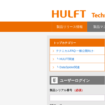
製品リリース情報
製品マ
トップカテゴリー
テクニカルFAQ-一般公開向け-
┗ HULFT関連
┗ DataSpider関連
ユーザーログイン
製品シリアル番号
（必須）