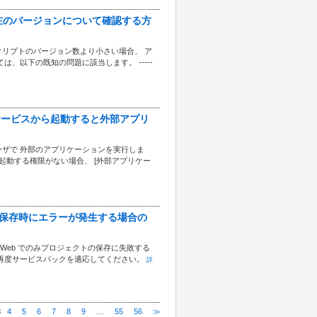
トの現在のバージョンについて確認する方
リプトのバージョン数より小さい場合、 ア
、以下の既知の問題に該当します。 -----
indows サービスから起動すると外部アプリ
いるユーザで 外部のアプリケーションを実行しま
を起動する権限がない場合、 [外部アプリケー
プロジェクト保存時にエラーが発生する場合の
r Web でのみプロジェクトの保存に失敗する
再度サービスパックを適応してください。
詳
3
4
5
6
7
8
9
…
55
56
≫