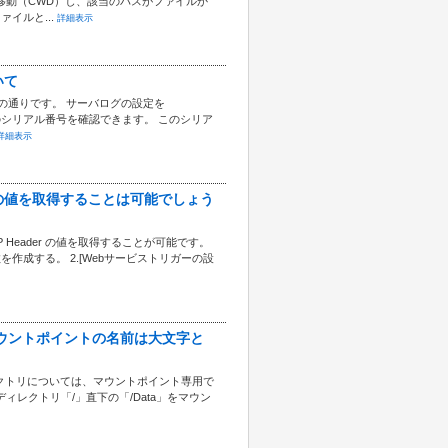
て移動（CWD）し、該当のパスがファイルか
イルと...
詳細表示
いて
は次の通りです。 サーバログの設定を
のシリアル番号を確認できます。 このシリア
詳細表示
der の値を取得することは可能でしょう
Header の値を取得することが可能です。
作成する。 2.[Webサービストリガーの設
直下のマウントポイントの名前は大文字と
ィレクトリについては、マウントポイント専用で
レクトリ「/」直下の「/Data」をマウン