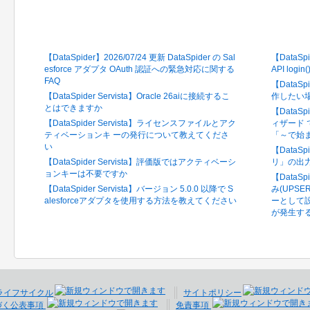
最新のFAQ
閲覧の
【DataSpider】2026/07/24 更新 DataSpider の Sal
【DataSpi
esforce アダプタ OAuth 認証への緊急対応に関する
API log
FAQ
【DataS
【DataSpider Servista】Oracle 26aiに接続するこ
作したい
とはできますか
【DataSpi
【DataSpider Servista】ライセンスファイルとアク
ィザード
ティベーションキ ーの発行について教えてくださ
「～で始
い
【DataS
【DataSpider Servista】評価版ではアクティベーシ
リ」の出
ョンキーは不要ですか
【DataS
【DataSpider Servista】バージョン 5.0.0 以降で S
み(UPSE
alesforceアダプタを使用する方法を教えてください
ーとして
が発生す
ライフサイクル
サイトポリシー
づく公表事項
免責事項