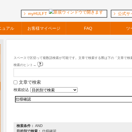
myHULFT
公式サ
ニュアル
お客様マイページ
FAQ
ツ
キーワード検索
スペースで区切って複数語検索が可能です。文章で検索する際は下の「文章で検
検索のヒント→
文章で検索
検索絞込
『 DataSpider Servista 』 内を検索した結果
検索条件：
AND
目的別で検索：
仕様確認