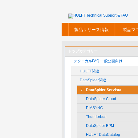
製品リリース情報
製品マ
トップカテゴリー
テクニカルFAQ-一般公開向け-
HULFT関連
DataSpider関連
DataSpider Servista
DataSpider Cloud
PIMSYNC
Thunderbus
DataSpider BPM
HULFT DataCatalog