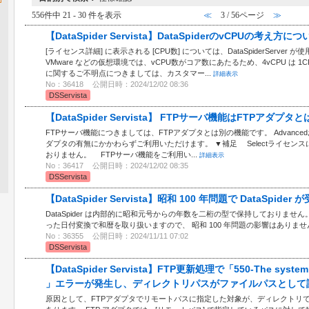
556件中 21 - 30 件を表示
≪
3 / 56ページ
≫
【DataSpider Servista】DataSpiderのvCPUの考え
[ライセンス詳細] に表示される [CPU数] については、DataSpiderServe
VMware などの仮想環境では、vCPU数がコア数にあたるため、4vCPU は 
に関するご不明点につきましては、カスタマー...
詳細表示
No：36418
公開日時：2024/12/02 08:36
DSServista
【DataSpider Servista】 FTPサーバ機能はFTPアダ
FTPサーバ機能につきましては、FTPアダプタとは別の機能です。 AdvancedおよびBa
ダプタの有無にかかわらずご利用いただけます。 ▼補足 Selectライセン
おりません。 FTPサーバ機能をご利用い...
詳細表示
No：36417
公開日時：2024/12/02 08:35
DSServista
【DataSpider Servista】昭和 100 年問題で DataSpid
DataSpider は内部的に昭和元号からの年数を二桁の型で保持しておりませ
った日付変換で和暦を取り扱いますので、 昭和 100 年問題の影響はありま
No：36355
公開日時：2024/11/11 07:02
DSServista
【DataSpider Servista】FTP更新処理で「550-The system cann
」エラーが発生し、ディレクトリパスがファイルパスとして
原因として、FTPアダプタでリモートパスに指定した対象が、ディレクトリ