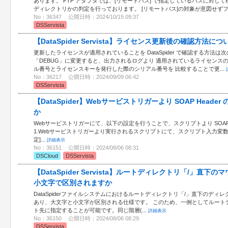
あります。 FTP アダプタでは、[リモートパス] で指定しているパスに対し
ディレクトリかの判定を行っております。 [リモートパス]の対象が意図せずファ
No：36347
公開日時：2024/10/15 09:37
DSServista
【DataSpider Servista】ライセンス更新後の確認方法につ
更新したライセンスが適用されていることを DataSpider で確認する方法
「DEBUG」に変更すると、出力されるログより 適用されているライセンス
ル番号とライセンスキーを発行した際のシリアル番号を 比較することで更...
No：36217
公開日時：2024/09/09 06:42
DSServista
【DataSpider】Webサービストリガーより SOAP Hea
か
Webサービストリガーにて、以下の設定を行うことで、スクリプトより SOAP 
1.Webサービストリガーより実行されるスクリプトにて、スクリプト入力変数を
定]...
詳細表示
No：36151
公開日時：2024/08/06 08:31
DSCloud
DSServista
【DataSpider Servista】ルートディレクトリ「/」
小文字で区別されますか
DataSpiderファイルシステムにおけるルートディレクトリ「/」直下のデ
あり、大文字と小文字が区別される仕様です。 このため、一例としてルートディ
ト先に指定することが可能です。同じ階層(...
詳細表示
No：36150
公開日時：2024/08/06 08:29
DSServista