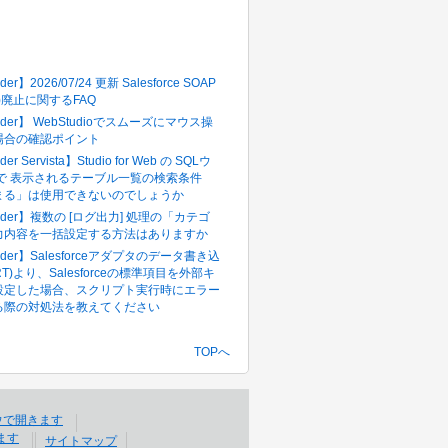
多いFAQ
der】2026/07/24 更新 Salesforce SOAP
in()廃止に関するFAQ
pider】 WebStudioでスムーズにマウス操
場合の確認ポイント
der Servista】Studio for Web の SQLウ
 で 表示されるテーブル一覧の検索条件
まる」は使用できないのでしょうか
pider】複数の [ログ出力] 処理の「カテゴ
力内容を一括設定する方法はありますか
pider】Salesforceアダプタのデータ書き込
RT)より、Salesforceの標準項目を外部キ
設定した場合、スクリプト実行時にエラー
る際の対処法を教えてください
TOPへ
サイトマップ