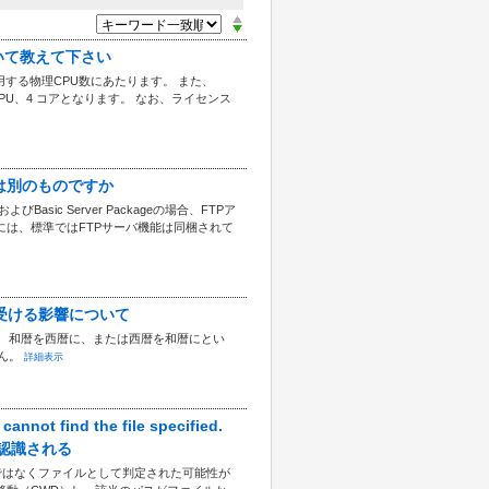
方について教えて下さい
r が使用する物理CPU数にあたります。 また、
1CPU、4 コアとなります。 なお、ライセンス
プタとは別のものですか
sic Server Packageの場合、FTPア
スには、標準ではFTPサーバ機能は同梱されて
er が受ける影響について
ん。 和暦を西暦に、または西暦を和暦にとい
せん。
詳細表示
ot find the file specified.
認識される
ではなくファイルとして判定された可能性が