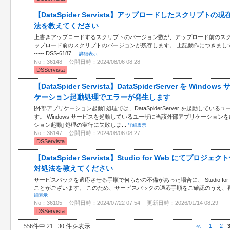
【DataSpider Servista】アップロードしたスクリプ
法を教えてください
上書きアップロードするスクリプトのバージョン数が、アップロード前のスク
ップロード前のスクリプトのバージョンが残存します。 上記動作につきましては
----- DSS-6187 ...
詳細表示
No：36148
公開日時：2024/08/06 08:28
DSServista
【DataSpider Servista】DataSpiderServer を W
ケーション起動処理でエラーが発生します
[外部アプリケーション起動] 処理では、DataSpiderServer を起動して
す。 Windows サービスを起動しているユーザに当該外部アプリケーション
ション起動] 処理の実行に失敗しま...
詳細表示
No：36147
公開日時：2024/08/06 08:27
DSServista
【DataSpider Servista】Studio for Web にて
対処法を教えてください
サービスパックを適応させる手順で何らかの不備があった場合に、 Studio fo
ことがございます。 このため、サービスパックの適応手順をご確認のうえ、
細表示
No：36105
公開日時：2024/07/22 07:54
更新日時：2026/01/14 08:29
DSServista
556件中 21 - 30 件を表示
≪
1
2