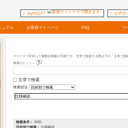
myHULFT
公式サ
ニュアル
お客様マイページ
FAQ
ツ
キーワード検索
スペースで区切って複数語検索が可能です。文章で検索する際は下の「文章で検
検索のヒント→
文章で検索
検索絞込
『 DataSpider Servista 』 内を検索した結果
検索条件：
AND
目的別で検索：
仕様確認