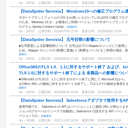
No：29758
公開日時：2018/07/26 13:00
更新日時：2025/06/20 16:57
【DataSpider Servista】 Windows10への修正プロ
サポートプラットフォームの OS をお使いいただいていればOS の修正プロ
のため、Windows 10 が、お客様のご利用バージョンでのサポートプラットフォ
ログラム Spring Creators Updat...
詳細表示
No：29757
公開日時：2018/07/26 13:00
更新日時：2019/08/02 10:06
【DataSpider Servista】 元号切替の影響について
■元号変更による影響箇所について 元号は以下の Mapperロジックにて使用し
ため、Mapper ロジックの [和暦に変換] と [和暦をパース] をご利用の場合、
細表示
No：29542
公開日時：2018/09/10 17:40
更新日時：2020/09/29 17:08
Office365のTLS 1.0、1.1に対するサポート終了 および、
TLS 1.0に対するサポート終了による 各製品への影響につい
■Office365 のTLS1.0、1.1 に対するサポート終了に関して Microsoft 社から、20
るOffice 365への接続に対するサポートを終了し、TLS 1.2での接続を推奨する旨
細表示
No：29433
公開日時：2018/06/28 10:48
更新日時：2019/08/01 15:10
【DataSpider Servista】 Salesforceアダプタで使用
使用可能です。 Salesforce の API はバージョンごとに接続 URL が異なります。
ジョンのグローバルリソースで自動的に Salesforce の該当する API バージ
ージョンでの...
詳細表示
No：28188
公開日時：2017/11/29 16:54
更新日時：2019/07/29 15:04