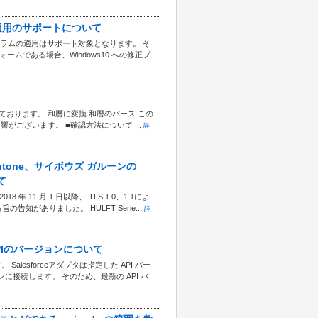
グラム適用のサポートについて
グラムの適用はサポート対象となります。 そ
ームである場合、Windows10 への修正プ
ております。 和暦に変換 和暦のパース この
影響がございます。 ■確認方法について ...
詳
kintone、サイボウズ ガルーンの
て
18 年 11 月 1 日以降、 TLS 1.0、1.1によ
の告知がありました。 HULFT Serie...
詳
するAPIのバージョンについて
 Salesforceアダプタは指定した API バー
ョンに接続します。 そのため、最新の API バ