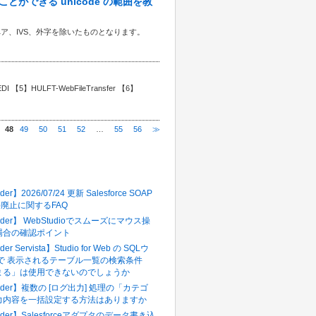
取り扱うことができる unicode の範囲を教
ロゲートペア、IVS、外字を除いたものとなります。
 【5】HULFT-WebFileTransfer 【6】
48
49
50
51
52
…
55
56
≫
多いFAQ
der】2026/07/24 更新 Salesforce SOAP
in()廃止に関するFAQ
pider】 WebStudioでスムーズにマウス操
場合の確認ポイント
der Servista】Studio for Web の SQLウ
 で 表示されるテーブル一覧の検索条件
まる」は使用できないのでしょうか
pider】複数の [ログ出力] 処理の「カテゴ
力内容を一括設定する方法はありますか
pider】Salesforceアダプタのデータ書き込