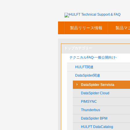
製品リリース情報
製品マ
トップカテゴリー
テクニカルFAQ-一般公開向け-
HULFT関連
DataSpider関連
DataSpider Servista
DataSpider Cloud
PIMSYNC
Thunderbus
DataSpider BPM
HULFT DataCatalog