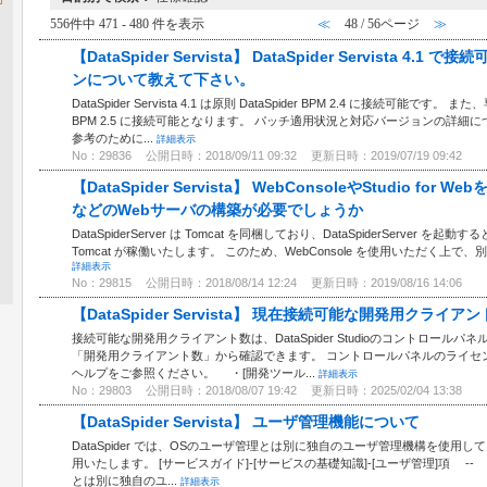
556件中 471 - 480 件を表示
≪
48 / 56ページ
≫
【DataSpider Servista】 DataSpider Servista 4.1 
ンについて教えて下さい。
DataSpider Servista 4.1 は原則 DataSpider BPM 2.4 に接続可能です
BPM 2.5 に接続可能となります。 パッチ適用状況と対応バージョンの詳細
参考のために...
詳細表示
No：29836
公開日時：2018/09/11 09:32
更新日時：2019/07/19 09:42
【DataSpider Servista】 WebConsoleやStudio for
などのWebサーバの構築が必要でしょうか
DataSpiderServer は Tomcat を同梱しており、DataSpiderServer を起動す
Tomcat が稼働いたします。 このため、WebConsole を使用いただく上で、別途 To
詳細表示
No：29815
公開日時：2018/08/14 12:24
更新日時：2019/08/16 14:06
【DataSpider Servista】 現在接続可能な開発用クラ
接続可能な開発用クライアント数は、DataSpider Studioのコントロー
「開発用クライアント数」から確認できます。 コントロールパネルのライセンス情報の詳細
ヘルプをご参照ください。 ・[開発ツール...
詳細表示
No：29803
公開日時：2018/08/07 19:42
更新日時：2025/02/04 13:38
【DataSpider Servista】 ユーザ管理機能について
DataSpider では、OSのユーザ管理とは別に独自のユーザ管理機構を使用しており
用いたします。 [サービスガイド]-[サービスの基礎知識]-[ユーザ管理]項 -- Data
とは別に独自のユ...
詳細表示