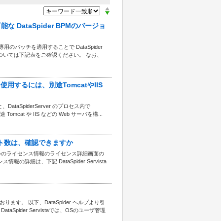
で接続可能な DataSpider BPMのバージョ
。 また、専用のパッチを適用することで DataSpider
については下記表をご確認ください。 なお、
 Webを使用するには、別途TomcatやIIS
ると、DataSpiderServer のプロセス内で
mcat や IIS などの Web サーバを構...
イアント数は、確認できますか
ルパネルのライセンス情報のライセンス詳細画面の
は、下記 DataSpider Servista
ます。 以下、DataSpider ヘルプより引
Spider Servistaでは、OSのユーザ管理