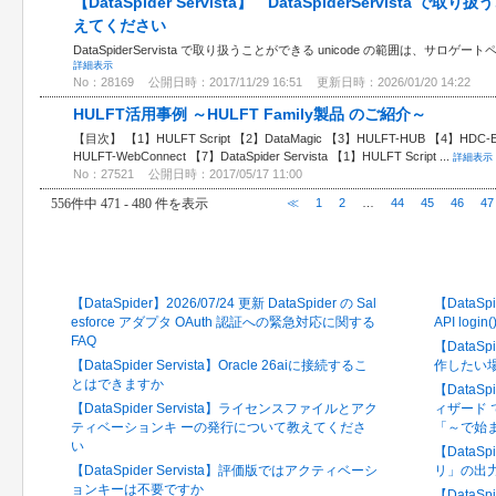
【DataSpider Servista】 DataSpiderServista で
えてください
DataSpiderServista で取り扱うことができる unicode の範囲は、サ
詳細表示
No：28169
公開日時：2017/11/29 16:51
更新日時：2026/01/20 14:22
HULFT活用事例 ～HULFT Family製品 のご紹介～
【目次】 【1】HULFT Script 【2】DataMagic 【3】HULFT-HUB 【4】HDC-EDI
HULFT-WebConnect 【7】DataSpider Servista 【1】HULFT Script ...
詳細表示
No：27521
公開日時：2017/05/17 11:00
556件中 471 - 480 件を表示
≪
1
2
…
44
45
46
47
最新のFAQ
閲覧の
【DataSpider】2026/07/24 更新 DataSpider の Sal
【DataSpi
esforce アダプタ OAuth 認証への緊急対応に関する
API log
FAQ
【DataS
【DataSpider Servista】Oracle 26aiに接続するこ
作したい
とはできますか
【DataSpi
【DataSpider Servista】ライセンスファイルとアク
ィザード
ティベーションキ ーの発行について教えてくださ
「～で始
い
【DataS
【DataSpider Servista】評価版ではアクティベーシ
リ」の出
ョンキーは不要ですか
【DataS