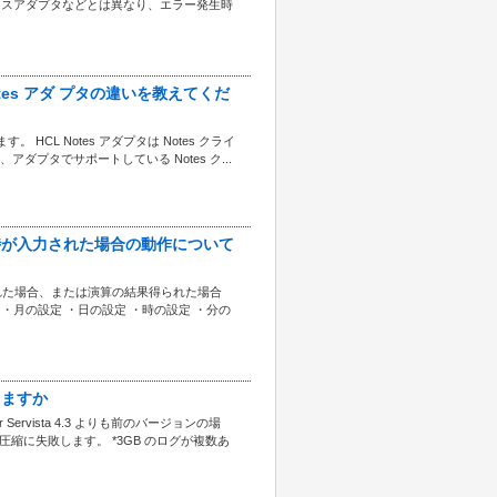
ベースアダプタなどとは異なり、エラー発生時
L Notes アダ プタの違いを教えてくだ
す。 HCL Notes アダプタは Notes クライ
、アダプタでサポートしている Notes ク...
日時が入力された場合の動作について
れた場合、または演算の結果得られた場合
・月の設定 ・日の設定 ・時の設定 ・分の
りますか
ervista 4.3 よりも前のバージョンの場
圧縮に失敗します。 *3GB のログが複数あ