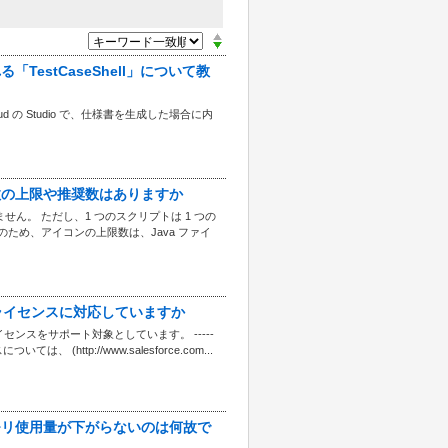
TestCaseShell」について教
ider Cloud の Studio で、仕様書を生成した場合に内
ト数の上限や推奨数はありますか
ません。 ただし、1 つのスクリプトは 1 つの
 このため、アイコンの上限数は、Java ファイ
e のどのライセンスに対応していますか
ライセンスをサポート対象としています。 -----
は、 (http://www.salesforce.com...
もメモリ使用量が下がらないのは何故で