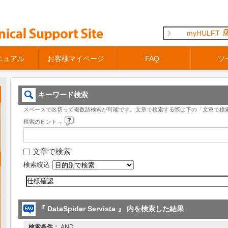
myHULFT
ニュアル
お客様マイページ
FAQ
ツ
キーワード検索
スペースで区切って複数語検索が可能です。文章で検索する際は下の「文章で検
検索のヒント→
文章で検索
検索絞込
『 DataSpider Servista 』 内を検索した結果
検索条件：
AND