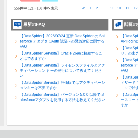
556件中 121 - 130 件を表示
≪
1
2
…
9
10
11
12
最新のFAQ
閲覧の
【DataSpider】2026/07/24 更新 DataSpider の Sal
【DataSpi
esforce アダプタ OAuth 認証への緊急対応に関する
API log
FAQ
【DataS
【DataSpider Servista】Oracle 26aiに接続するこ
リ」の出
とはできますか
【DataSpi
【DataSpider Servista】ライセンスファイルとアク
esforc
ティベーションキ ーの発行について教えてくださ
FAQ
い
【DataSpi
【DataSpider Servista】評価版ではアクティベーシ
ィザード
ョンキーは不要ですか
「～で始
【DataSpider Servista】バージョン 5.0.0 以降で S
【DataSpi
alesforceアダプタを使用する方法を教えてください
ースコー
すか