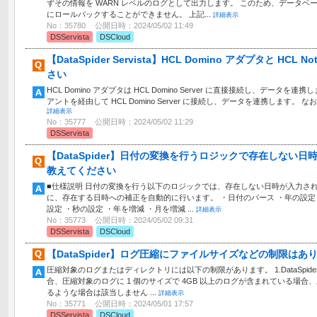
ずその情報を WARN レベルのログとして出力します。 このため、データ
にロールバックすることができません。 上記...
詳細表示
No：35780
公開日時：2024/05/02 11:49
DSServista
DSCloud
【DataSpider Servista】HCL Domino アダプタと HC
さい
HCL Domino アダプタは HCL Domino Server に直接接続し、データを連携しま
アントを経由して HCL Domino Server に接続し、データを連携します。 なお
詳細表示
No：35777
公開日時：2024/05/02 11:29
DSServista
【DataSpider】日付の変換を行うロジックで存在しない
教えてください
■仕様説明 日付の変換を行う以下のロジックでは、存在しない日時が入力さ
に、存在する日時への補正を自動的に行います。 ・日付のパース ・年の設定 
設定 ・秒の設定 ・年を増減 ・月を増減 ...
詳細表示
No：35773
公開日時：2024/05/02 09:31
DSServista
DSCloud
【DataSpider】ログ圧縮にファイルサイズなどの制限はあ
圧縮対象のログまたはディレクトリには以下の制限があります。 1.DataSpider S
合、圧縮対象のログに 1 個のサイズで 4GB 以上のログが含まれている場合、
るような場合は該当しません ...
詳細表示
No：35771
公開日時：2024/05/01 17:57
DSServista
DSCloud