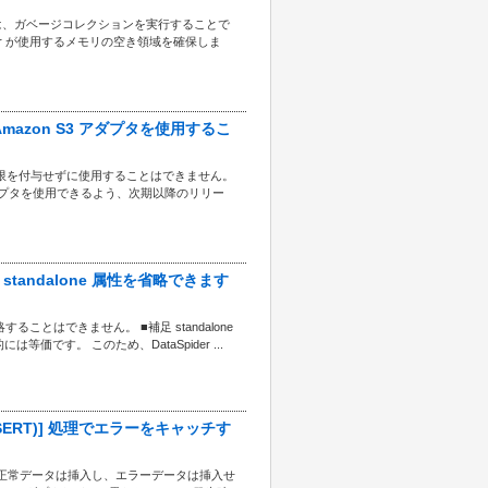
は、ガベージコレクションを実行することで
ver が使用するメモリの空き領域を確保しま
ず Amazon S3 アダプタを使用するこ
ets」権限を付与せずに使用することはできません。
 S3 アダプタを使用できるよう、次期以降のリリー
standalone 属性を省略できます
することはできません。 ■補足 standalone
的には等価です。 このため、DataSpider ...
(INSERT)] 処理でエラーをキャッチす
などでは、正常データは挿入し、エラーデータは挿入せ