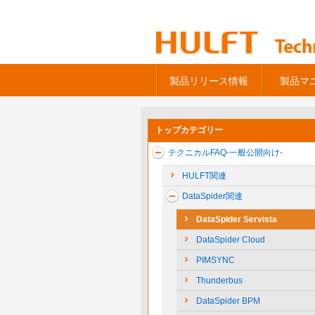
製品リリース情報
製品マ
トップカテゴリー
テクニカルFAQ-一般公開向け-
HULFT関連
DataSpider関連
DataSpider Servista
DataSpider Cloud
PIMSYNC
Thunderbus
DataSpider BPM