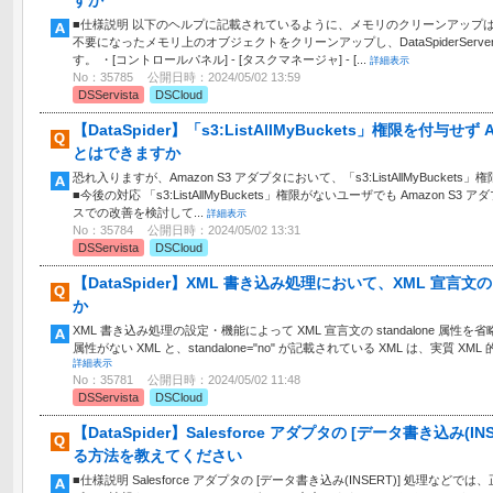
すか
■仕様説明 以下のヘルプに記載されているように、メモリのクリーンアップ
不要になったメモリ上のオブジェクトをクリーンアップし、DataSpiderSer
す。 ・[コントロールパネル] - [タスクマネージャ] - [...
詳細表示
No：35785
公開日時：2024/05/02 13:59
DSServista
DSCloud
【DataSpider】「s3:ListAllMyBuckets」権限を付与せ
とはできますか
恐れ入りますが、Amazon S3 アダプタにおいて、「s3:ListAllMyBuck
■今後の対応 「s3:ListAllMyBuckets」権限がないユーザでも Amazon
スでの改善を検討して...
詳細表示
No：35784
公開日時：2024/05/02 13:31
DSServista
DSCloud
【DataSpider】XML 書き込み処理において、XML 宣言文の 
か
XML 書き込み処理の設定・機能によって XML 宣言文の standalone 属性を省略
属性がない XML と、standalone="no" が記載されている XML は、実質 XML 
詳細表示
No：35781
公開日時：2024/05/02 11:48
DSServista
DSCloud
【DataSpider】Salesforce アダプタの [データ書き込み
る方法を教えてください
■仕様説明 Salesforce アダプタの [データ書き込み(INSERT)] 処理