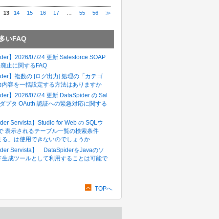
13
14
15
16
17
…
55
56
≫
多いFAQ
der】2026/07/24 更新 Salesforce SOAP
in()廃止に関するFAQ
pider】複数の [ログ出力] 処理の「カテゴ
力内容を一括設定する方法はありますか
der】2026/07/24 更新 DataSpider の Sal
e アダプタ OAuth 認証への緊急対応に関する
der Servista】Studio for Web の SQLウ
 で 表示されるテーブル一覧の検索条件
まる」は使用できないのでしょうか
der Servista】 DataSpiderをJavaのソ
ド生成ツールとして利用することは可能で
TOPへ