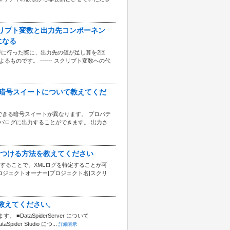
ックでスクリプト変数と出力先コンポーネン
になる
時に行った際に、出力先の値が足し算を2回
よるものです。 ------ スクリプト変数への代
用可能な暗号スイートについて教えてくだ
て使用できる暗号スイートが異なります。 プロパテ
バログに出力することができます。 出力さ
Lログを見つける方法を教えてください
認することで、XMLログを特定することが可
実行ID|プロジェクトオーナー|プロジェクト名|スクリ
ついて教えてください。
。 ■DataSpiderServer について
pider Studio につ...
詳細表示