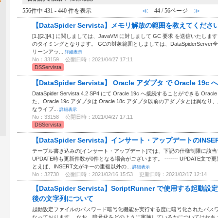
556件中 431 - 440 件を表示
≪
44 / 56ページ
≫
【DataSpider Servista】メモリ解放の範囲を教えてくださ
[1.][2.][4.] に関しましては、JavaVM に対しまして GC 要求 を送信いた
のタイミングとなります。 GCの対象範囲としましては、DataSpiderServer全
リーンアッ...
詳細表示
No：33159
公開日時：2021/04/27 17:11
DSServista
【DataSpider Servista】 Oracle アダプタ で Oracle 1
DataSpider Servista 4.2 SP4 にて Oracle 19c へ接続することができる
た、Oracle 19c アダプタは Oracle 18c アダプタ以前のアダプタとは
なライブ...
詳細表示
No：33158
公開日時：2021/04/27 17:11
DSServista
【DataSpider Servista】インサート・アップデートのI
テーブル書き込みの[インサート・アップデート]では、下記の仕様制限に該当す
UPDATE時も更新件数が0件となる場合がございます。 ------- UPDATE
とえば、INSERT文がキーの重複以外の...
詳細表示
No：32730
公開日時：2021/02/16 15:53
更新日時：2021/02/17 12:14
【DataSpider Servista】ScriptRunner で使用
後の文字列について
起動設定ファイルのパスワード暗号化機能を実行する度に暗号化されたパス
なっております。 なお、暗号化をどのように実施しているかについてはセキ