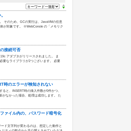
い。
します。 そのため、GCの実行は、JavaVMの任意
体が対象です。 ※WebConsle の「メモリク
9c への接続可否
 Oracle 19c アダプタがリリースされました。 ま
異なり、必要なライブラリが2つございます。 必要
NSERT時のエラーが検知されない
ると、INSERT時の挿入件数が0件かつ、
文で更新がなかった場合、処理は成功します。 た
する起動設定ファイル内の、パスワード暗号化
ワード文字列が変わるのは、想定した動作と
ュリティの観点から非公開とさせていただき