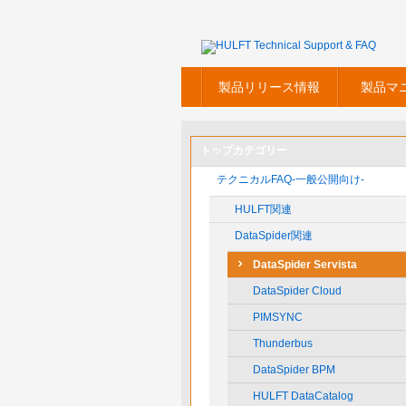
製品リリース情報
製品マ
トップカテゴリー
テクニカルFAQ-一般公開向け-
HULFT関連
DataSpider関連
DataSpider Servista
DataSpider Cloud
PIMSYNC
Thunderbus
DataSpider BPM
HULFT DataCatalog