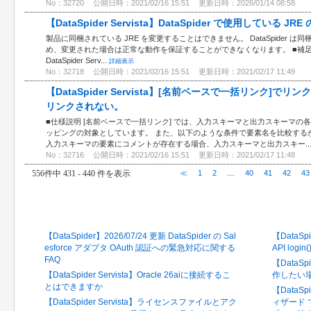
No：32720
公開日時：2021/02/16 15:51
更新日時：2026/01/14 08:58
【DataSpider Servista】DataSpider で使用している
製品に同梱されている JRE を変更することはできません。 DataSpider は
め、変更された場合は正常な動作を保証することができなくなります。 ■補足 J
DataSpider Serv...
詳細表示
No：32718
公開日時：2021/02/16 15:51
更新日時：2021/02/17 11:49
【DataSpider Servista】[名前ベースで一括リンク]
リンクされない。
■仕様説明 [名前ベースで一括リンク] では、入力スキーマと出力スキーマ
ッピングの対象としています。 また、以下のような条件で要素名を比較する
入力スキーマの要素にコメントが存在する場合、入力スキーマと出力スキー..
No：32716
公開日時：2021/02/16 15:51
更新日時：2021/02/17 11:48
556件中 431 - 440 件を表示
≪
1
2
…
40
41
42
43
最新のFAQ
閲覧の
【DataSpider】2026/07/24 更新 DataSpider の Sal
【DataSpi
esforce アダプタ OAuth 認証への緊急対応に関する
API log
FAQ
【DataS
【DataSpider Servista】Oracle 26aiに接続するこ
作したい
とはできますか
【DataSpi
【DataSpider Servista】ライセンスファイルとアク
ィザード