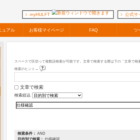
myHULFT
公式サ
ニュアル
お客様マイページ
FAQ
ツ
キーワード検索
スペースで区切って複数語検索が可能です。文章で検索する際は下の「文章で検
検索のヒント→
文章で検索
検索絞込
『 DataSpider Servista 』 内を検索した結果
検索条件：
AND
目的別で検索：
仕様確認