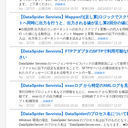
ます。 ご了承ください。
詳細表示
No：32727
公開日時：2021/02/16 15:52
更新日時：2021/02/17 12:12
【DataSpider Servista】Mapperの[足し算]ロジ
トへ同時に出力を行うと、出力される値が足し算2回分の値
■仕様説明 出力先のコンポーネントへの出力とスクリプト変数への代入を同
行った値になる動作は、ドキュメント Mapper と変数 Mapperの以下の仕様に
入は、出力先コンポーネントへの書き込みよりも先に...
詳細表示
No：32725
公開日時：2021/02/16 15:52
更新日時：2021/02/17 12:10
【DataSpider Servista】FTPアダプタのSFTPで利
さい
DataSpider Servista のバージョンやサービスパックの適用状況によっ
ィファイルに以下の設定を追加することで、SFTPサーバとの通信状況をサー
れたログメッセージに含まれる暗号スイートの一覧...
詳細表示
No：32723
公開日時：2021/02/16 15:52
更新日時：2021/02/17 12:08
【DataSpider Servista】execログ から特定のXM
実行日時やプロジェクト名などの情報をもとに、execログ から実行ID を確
能です。 execログ の出力構成 ---------------- |日時|終了ステータス|
プト名|種別名 ...
詳細表示
No：32722
公開日時：2021/02/16 15:52
更新日時：2021/02/17 12:07
【DataSpider Servista】DataSpiderのプロセス名に
Windows 環境の場合、DataSpider Servista のプロセス名は以下のものとなります
DataSpiderServer のプロセス名は「DataSpiderServer.exe」となります。 ■DataS