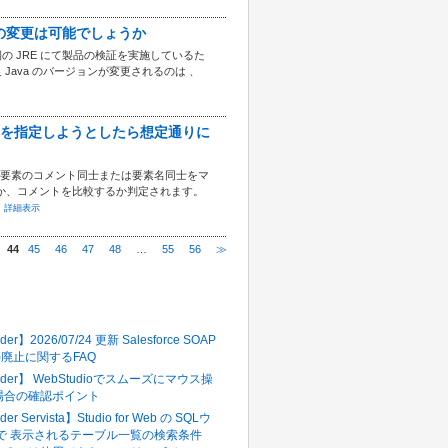
 JRE の変更は可能でしょうか
同梱の JRE にて製品の検証を実施しているた
ava のバージョンが変更されるのは 、
でリンクを指定しようとしたら想定通りに
の各要素のコメント同士または要素名同士をマ
か、コメントを比較するか判定されます。
.
詳細表示
44
45
46
47
48
…
55
56
≫
多いFAQ
der】2026/07/24 更新 Salesforce SOAP
in()廃止に関するFAQ
pider】 WebStudioでスムーズにマウス操
場合の確認ポイント
der Servista】Studio for Web の SQLウ
 で 表示されるテーブル一覧の検索条件