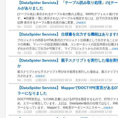
【DataSpider Servista】 「テーブル読み取り処理」
ルがありました
[テーブル名]に表示されるテーブル名の数の上限は、500件(デフォルト値)
す。 ■回避策 一覧に表示されないテーブルを指定するには、以下の方法を実施してください。
以降 表示するテーブル数を任意の値に変更...
詳細表示
No：21323
公開日時：2015/03/02 08:15
更新日時：2018/04/09 17:00
【DataSpider Servista】 仕様書を出力する機能はあります
プロジェクトの内容をHTML形式のプロジェクト仕様書として出力することが
スの画像)、マッパーの設定画面の画像、コンポーネントの設定内容が記載され
ずれかの方法にて出力が可能です。 マイプロジェクトからの出力方法 ...
詳細
No：21322
公開日時：2015/03/02 08:15
更新日時：2018/04/09 17:00
【DataSpider Servista】 親子スクリプトを実行し
か
親スクリプトから子スクリプト呼び出す処理を実行した場合は、親スクリプ
力されます。
詳細表示
No：21321
公開日時：2015/03/02 08:14
更新日時：2018/04/09 17:00
【DataSpider Servista】 MapperでDOCTYPE宣
ラーになりました
DOCTYPE宣言は、そのXML文書におけるDTDを指定するもので、DTD
め、エラーが発生しています。上記は、DataSpider独自の仕様ではなく、XM
ラーとなっています。 Mapperで、XML型データソースにスキー...
詳細表示
No：21318
公開日時：2015/03/02 08:14
更新日時：2018/04/09 17:00