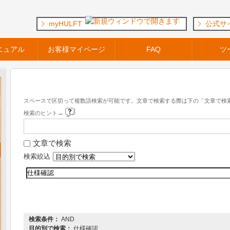
myHULFT
公式サ
ニュアル
お客様マイページ
FAQ
ツ
キーワード検索
スペースで区切って複数語検索が可能です。文章で検索する際は下の「文章で検
検索のヒント→
文章で検索
検索絞込
『 DataSpider Servista 』 内を検索した結果
検索条件：
AND
目的別で検索：
仕様確認