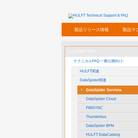
製品リリース情報
製品マ
トップカテゴリー
テクニカルFAQ-一般公開向け-
HULFT関連
DataSpider関連
DataSpider Servista
DataSpider Cloud
PIMSYNC
Thunderbus
DataSpider BPM
HULFT DataCatalog