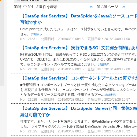
556件中 501 - 510 件を表示
≪
51 / 56ページ
≫
【DataSpider Servista】 DataSpiderをJava
可能ですか
DataSpiderで作成したモジュールはソース開示をしていませんので、Jav
せん。
詳細表示
No：21331
公開日時：2015/03/02 08:15
更新日時：2018/04/09 17:00
【DataSpider Servista】 実行できるSQL文に何か制約は
[検索系SQL実行]では、結果が返ってくるSQL(SELECTなど)のみが可能です。 
UPDATE、DELETE、またはDDL文のような何も返さないSQL文を指定で
で、各コンポーネントのヘルプでご確認ください。
詳細表示
No：21330
公開日時：2015/03/02 08:15
更新日時：2018/04/09 17:00
【DataSpider Servista】 コンポーネントプールとは何です
■仕様説明 ▼コンポーネントプールとは 一度生成したコネクションをプール
を 再使用する仕組みです。 ▼コンポーネントプールが有効時にコネクション
となるデータリソースに接続する際、使用できるプー...
詳細表示
No：21328
公開日時：2015/03/02 08:15
更新日時：2020/09/28 15:57
【DataSpider Servista】 DataSpider Serverと同一
続は可能ですか
可能です。また、サポート対象内となります。 ※WebSphere MQアダプタは
した。 ライフサイクル(サポート終了製品) DataSpider Servista URL: https://www.h
No：21325
公開日時：2015/03/02 08:15
更新日時：2021/06/18 15:32