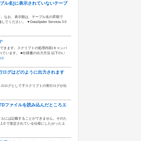
の[テーブル名]に表示されていないテーブ
です。なお、表示順は、テーブル名の昇順で
 ▼DataSpider Servista 3.0
か
できます。スクリプトの処理内容(キャンパ
ています。 ■仕様書の出力方法 以下のい
表示
た場合実行ログはどのように出力されます
トのログとして子スクリプトの実行ログが出
言があるDTDファイルを読み込んだところエ
ファイルには記載することができません。そのた
L1.0 で策定されている仕様にしたがったエ