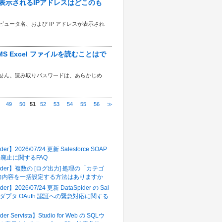
ルバーに表示されるIPアドレスはどこのも
れたコンピュータ名、および IP アドレスが表示され
たMS Excel ファイルを読むことはで
きません。読み取りパスワードは、あらかじめ
49
50
51
52
53
54
55
56
≫
多いFAQ
der】2026/07/24 更新 Salesforce SOAP
in()廃止に関するFAQ
pider】複数の [ログ出力] 処理の「カテゴ
力内容を一括設定する方法はありますか
der】2026/07/24 更新 DataSpider の Sal
e アダプタ OAuth 認証への緊急対応に関する
der Servista】Studio for Web の SQLウ