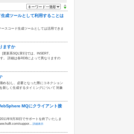
のソースコード生成ツールとして利用することは
aのソースコード生成ツールとしては活用できま
ありますか
[更新系SQL実行]では、INSERT、
きます。 詳細は各RDBによって異なりますの
か
(溜める)し、必要となった際にコネクション
を新しく生成するタイミングについて 対象
筐体のWebSphere MQにクライアント接
 2011年9月30日でサポートを終了いたしま
ulft.com/suppor...
詳細表示