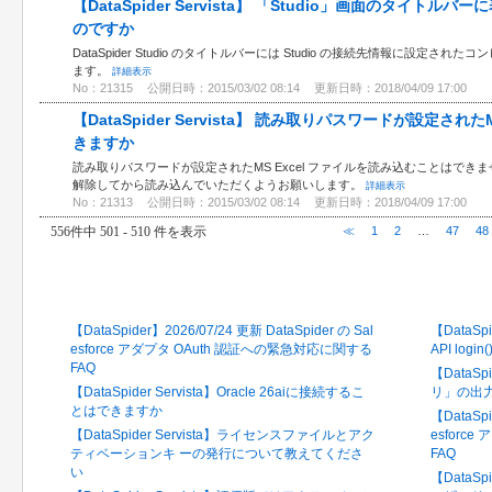
【DataSpider Servista】 「Studio」画面のタイト
のですか
DataSpider Studio のタイトルバーには Studio の接続先情報に設定さ
ます。
詳細表示
No：21315
公開日時：2015/03/02 08:14
更新日時：2018/04/09 17:00
【DataSpider Servista】 読み取りパスワードが設定され
きますか
読み取りパスワードが設定されたMS Excel ファイルを読み込むことはで
解除してから読み込んでいただくようお願いします。
詳細表示
No：21313
公開日時：2015/03/02 08:14
更新日時：2018/04/09 17:00
556件中 501 - 510 件を表示
≪
1
2
…
47
48
最新のFAQ
閲覧の
【DataSpider】2026/07/24 更新 DataSpider の Sal
【DataSpi
esforce アダプタ OAuth 認証への緊急対応に関する
API log
FAQ
【DataS
【DataSpider Servista】Oracle 26aiに接続するこ
リ」の出
とはできますか
【DataSpi
【DataSpider Servista】ライセンスファイルとアク
esforc
ティベーションキ ーの発行について教えてくださ
FAQ
い
【DataSpi