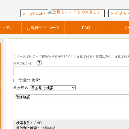
myHULFT
公式サ
ニュアル
お客様マイページ
FAQ
ツ
キーワード検索
スペースで区切って複数語検索が可能です。文章で検索する際は下の「文章で検
検索のヒント→
文章で検索
検索絞込
『 DataSpider Servista 』 内を検索した結果
検索条件：
AND
目的別で検索：
仕様確認