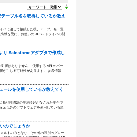
うな方法でテーブル名を取得しているか教え
ライバに渡して接続した後、テーブル名一覧
す。 上記情報を元に、お使いの JDBC ドライバの開
プにより Salesforceアダプタで作成し
への影響はありません。 使用する API のバー
への影響が生じる可能性があります。 参考情報
nSSLのモジュールを使用しているか教えてく
penSSL に脆弱性問題の注意喚起がなされた場合で
rvista 以外のソフトウェアを使用している環
できないのでしょうか
デフォルトのみとなり、その他の種別のグロー