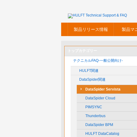
製品リリース情報
製品マ
トップカテゴリー
テクニカルFAQ-一般公開向け-
HULFT関連
DataSpider関連
DataSpider Servista
DataSpider Cloud
PIMSYNC
Thunderbus
DataSpider BPM
HULFT DataCatalog