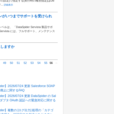
の設定]で指定する[実行時の種別指定]はDB
..
詳細表示
バージョンがいつまでサポートを受けられ
「DataSpider Servista 製品サポ
ervista には、フルサポート、メンテナンス
生しますか
49
50
51
52
53
54
55
56
≫
多いFAQ
der】2026/07/24 更新 Salesforce SOAP
in()廃止に関するFAQ
der】2026/07/24 更新 DataSpider の Sal
e アダプタ OAuth 認証への緊急対応に関する
pider】複数の [ログ出力] 処理の「カテゴ