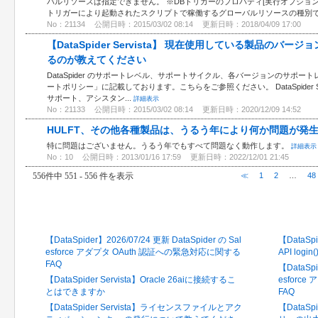
バルリソースは指定できません。 ※DBトリガーのプロパティ[実行オプション
トリガーにより起動されたスクリプトで稼働するグローバルリソースの種別で.
No：21134
公開日時：2015/03/02 08:14
更新日時：2018/04/09 17:00
【DataSpider Servista】 現在使用している製品の
るのが教えてください
DataSpider のサポートレベル、サポートサイクル、各バージョンのサポートレベルは、 
ートポリシー」に記載しております。こちらをご参照ください。 DataSpider S
サポート、アシスタン...
詳細表示
No：21133
公開日時：2015/03/02 08:14
更新日時：2020/12/09 14:52
HULFT、その他各種製品は、うるう年により何か問題が発
特に問題はございません。うるう年でもすべて問題なく動作します。
詳細表示
No：10
公開日時：2013/01/16 17:59
更新日時：2022/12/01 21:45
556件中 551 - 556 件を表示
≪
1
2
…
48
最新のFAQ
閲覧の
【DataSpider】2026/07/24 更新 DataSpider の Sal
【DataSpi
esforce アダプタ OAuth 認証への緊急対応に関する
API log
FAQ
【DataSpi
【DataSpider Servista】Oracle 26aiに接続するこ
esforc
とはできますか
FAQ
【DataSpider Servista】ライセンスファイルとアク
【DataS