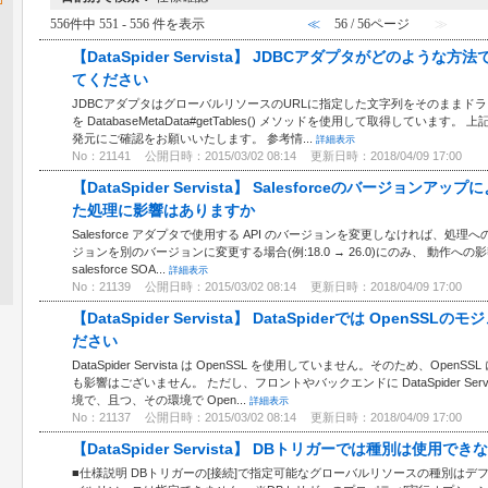
556件中 551 - 556 件を表示
≪
56 / 56ページ
≫
【DataSpider Servista】 JDBCアダプタがどのよ
てください
JDBCアダプタはグローバルリソースのURLに指定した文字列をそのままド
を DatabaseMetaData#getTables() メソッドを使用して取得していま
発元にご確認をお願いいたします。 参考情...
詳細表示
No：21141
公開日時：2015/03/02 08:14
更新日時：2018/04/09 17:00
【DataSpider Servista】 Salesforceのバージョンアッ
た処理に影響はありますか
Salesforce アダプタで使用する API のバージョンを変更しなければ、処理
ジョンを別のバージョンに変更する場合(例:18.0 → 26.0)にのみ、 動作
salesforce SOA...
詳細表示
No：21139
公開日時：2015/03/02 08:14
更新日時：2018/04/09 17:00
【DataSpider Servista】 DataSpiderでは Ope
ださい
DataSpider Servista は OpenSSL を使用していません。そのため、O
も影響はございません。 ただし、フロントやバックエンドに DataSpider Se
境で、且つ、その環境で Open...
詳細表示
No：21137
公開日時：2015/03/02 08:14
更新日時：2018/04/09 17:00
【DataSpider Servista】 DBトリガーでは種別は使用
■仕様説明 DBトリガーの[接続]で指定可能なグローバルリソースの種別は