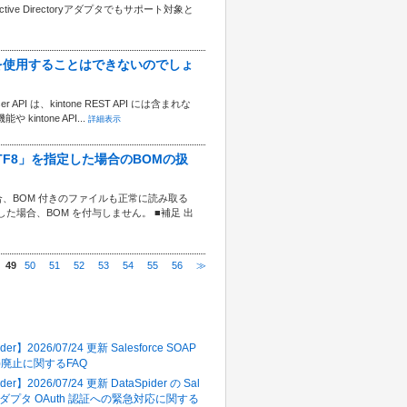
Active Directoryアダプタでもサポート対象と
er API を使用することはできないのでしょ
r API は、kintone REST API には含まれな
ntone API...
詳細表示
に「UTF8」を指定した場合のBOMの扱
場合、BOM 付きのファイルも正常に読み取る
した場合、BOM を付与しません。 ■補足 出
49
50
51
52
53
54
55
56
≫
多いFAQ
der】2026/07/24 更新 Salesforce SOAP
in()廃止に関するFAQ
der】2026/07/24 更新 DataSpider の Sal
e アダプタ OAuth 認証への緊急対応に関する