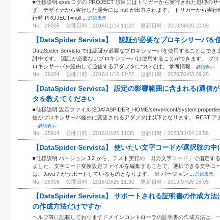
■仕様説明 execログの PROJECT 項目にはトリガーから実行された処理
ず、デザイナから実行した場合には null が出力されます。 トリガーから実行時 
行時 PROJECT=null ...
詳細表示
No：26005
公開日時：2016/11/16 11:22
更新日時：2019/08/20 10:09
【DataSpider Servista】 認証が必要なプロキシサー
DataSpider Servista では認証が必要なプロキシサーバを使用すること
討中です。 認証が必要ないプロキシサーバは使用することができます。 プ
ロキシサーバを経由して通信するアダプタについては、 参考情報...
詳細表示
No：26004
公開日時：2016/11/16 11:22
更新日時：2026/02/03 09:28
【DataSpider Servista】 設定の影響範囲に含まれる
タを教えてください
■仕様説明 設定ファイル($DATASPIDER_HOME/server/conf/system.p
信がプロキシサーバ経由に変更されるアダプタは以下となります。 REST アダプ
...
詳細表示
No：25914
公開日時：2016/10/25 11:30
更新日時：2023/11/24 16:56
【DataSpider Servista】 使いたい文字コードが選択肢
■仕様説明 バージョン 3.2 から、テスト実行の「出力文字コード」で指定
ました。文字コード変換設定ファイルを編集することで、選択できる文字コー
は、Java 7 がサポートしているものとなります。 ※ バージョン ...
詳細表示
No：25906
公開日時：2016/10/25 11:30
更新日時：2019/07/26 16:05
【DataSpider Servista】 サポートされる証明書の
の作成方法だけですか
ヘルプ等に記載しておりますドメインコントローラの証明書の作成方法は、