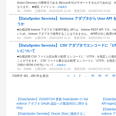
Active Directory の開発元である Microsoft 社がサポートするものであれば、
なります。 ■補足 ドメインコ...
詳細表示
No：25904
公開日時：2016/10/25 11:29
更新日時：2019/07/26 15:58
【DataSpider Servista】 kintone アダプタから Us
うか
■仕様説明 kintone アダプタで使用可能な API は、kintone REST API です。Use
いため、kintone アダプタで使用することはできません。 API呼び出し処理の機能や ki
No：25889
公開日時：2016/10/25 11:21
更新日時：2020/10/05 17:52
【DataSpider Servista】 CSV アダプタでエンコード
いについて
■仕様説明 CSV ファイル読み取り処理 エンコードに「UTF8」を指定した
ことができます。 CSV ファイル書き込み処理 エンコードに「UTF8」を指定
力時の BOM の付与について...
詳細表示
No：25886
公開日時：2016/10/25 11:20
更新日時：2019/07/26 16:55
556件中 481 - 490 件を表示
≪
1
2
…
45
46
47
48
最新のFAQ
閲覧の
【DataSpider】2026/07/24 更新 DataSpider の Sal
【DataSpi
esforce アダプタ OAuth 認証への緊急対応に関する
API log
FAQ
【DataSpi
【DataSpider Servista】Oracle 26aiに接続するこ
esforc