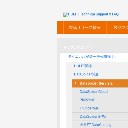
製品リリース情報
製品マ
トップカテゴリー
テクニカルFAQ-一般公開向け-
HULFT関連
DataSpider関連
DataSpider Servista
DataSpider Cloud
PIMSYNC
Thunderbus
DataSpider BPM
HULFT DataCatalog