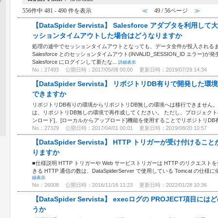
556件中 481 - 490 件を表示
≪
49 / 56ページ
≫
【DataSpider Servista】 Salesforce アダプタ
ッションタイムアウトした場合はどうなりますか
処理の途中でセッションタイムアウトとなっても、データ全件が投入されるま
Salesforce とのセッションタイムアウト(INVALID_SESSION_ID エラー)が
Salesforce にログインして新たな...
詳細表示
No：27493
公開日時：2017/05/08 00:00
更新日時：2019/07/29 14:34
【DataSpider Servista】 リポジトリDB有りで開発
できますか
リポジトリDB有りの環境からリポジトリDB無しの環境へは移行できません。
は、リポジトリDB無しの環境で再作成してください。 ただし、プロジェクトの
ンロード]、[ローカルからアップロード]機能を使用することでリポジトリDB有.
No：27329
公開日時：2017/04/01 00:01
更新日時：2019/08/20 10:57
【DataSpider Servista】 HTTP トリガーが受け付
りますか
■仕様説明 HTTP トリガーや Web サービストリガーは HTTP のリクエ
きる HTTP 通信の数は、DataSpiderServer で使用している Tomcat の仕
細表示
No：26008
公開日時：2016/11/16 11:23
更新日時：2022/01/28 10:36
【DataSpider Servista】 execログの PROJEC
うか