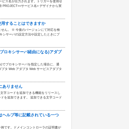
のサービス名が出力されます。トリガーを使用せ
PROJECT=<サービス名> デザイナから実
バを使用することはできますか
はできません。 ※ 今後のバージョンにて対応を検
ロキシサーバの設定方法や設定したときにプ
(通信がプロキシサーバ経由になる)アダプ
roperties)でプロキシサーバを指定した場合に、通
タ Web アダプタ Web サービスアダプタ
の中にありません
する文字コードを追加できる機能をリリースし
ドを追加できます。 追加できる文字コード
作成方法はヘルプ等に記載されている一つ
一例です。ドメインコントローラの証明書が