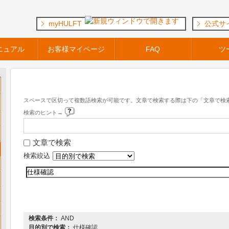
myHULFT
公式サ
ニュアル
お客様マイページ
FAQ
ツ
キーワード検索
スペースで区切って複数語検索が可能です。文章で検索する際は下の「文章で検
検索のヒント→
文章で検索
検索絞込
『 DataSpider Servista 』 内を検索した結果
検索条件：
AND
目的別で検索：
仕様確認