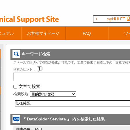
myHULFT
ニュアル
お客様マイページ
FAQ
ツ
キーワード検索
スペースで区切って複数語検索が可能です。文章で検索する際は下の「文章で検
検索のヒント→
文章で検索
検索絞込
『 DataSpider Servista 』 内を検索した結果
検索条件：
AND