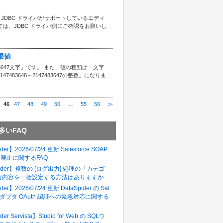
JDBC ドライバがサポートしているエディ
は、JDBC ドライバ側にご確認をお願いし
制限値
647文字」です。 また、値の種類は「文字
83648～2147483647の整数」になりま
46
47
48
49
50
…
55
56
≫
多いFAQ
der】2026/07/24 更新 Salesforce SOAP
in()廃止に関するFAQ
pider】複数の [ログ出力] 処理の「カテゴ
力内容を一括設定する方法はありますか
der】2026/07/24 更新 DataSpider の Sal
e アダプタ OAuth 認証への緊急対応に関する
der Servista】Studio for Web の SQLウ