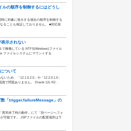
するファイルの順序を制御するにはどうし
ァイルを同時に対象に発火する場合の順序を制御する
となることも保証しておりません。 ■対応策
イルが表示されない
 上で稼働している NTFS(Windows)ファイル
ux ファイルシステムにマウントする
ョンについて
2.1.0.2.0」や「12.2.0.1.0」
りません。 Oracle 12c R2 :
trigger.failureMessage」の
ガー設定の「異常終了時の動作」にて「別ページへフォ
が可能です。 JSPファイルの配置場所は下