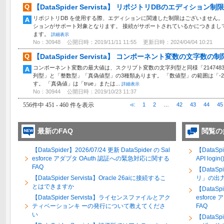
【DataSpider Servista】 リポジトリDBのエディション制限
リポジトリDB を使用する際、エディションに関連した制限はございません。 
ションがサポート対象となります。 接続がサポートされているかにつきまして
ます。
詳細表示
No：30948
公開日時：2019/11/11 11:55
更新日時：2024/04/04 10:21
【DataSpider Servista】 コンポーネント変数の文字数の
コンポーネント変数の最大値は、スクリプト変数の文字列型と同様「2147483
列型」と「整数型」「真偽値型」の3種類あります。 「数値型」の範囲は「-21474
す。 「真偽値」は「true」または...
詳細表示
No：30944
公開日時：2019/10/23 11:37
556件中 451 - 460 件を表示
≪
1
2
…
42
43
44
45
最新のFAQ
閲覧の
【DataSpider】2026/07/24 更新 DataSpider の Sal
【DataSpi
esforce アダプタ OAuth 認証への緊急対応に関する
API log
FAQ
【DataS
【DataSpider Servista】Oracle 26aiに接続するこ
リ」の出
とはできますか
【DataSpi
【DataSpider Servista】ライセンスファイルとアク
esforc
ティベーションキ ーの発行について教えてくださ
FAQ
い
【DataSpi