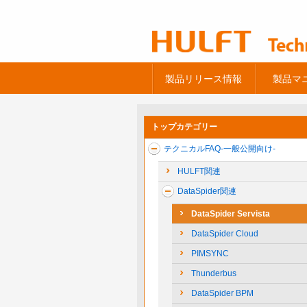
製品リリース情報
製品マ
トップカテゴリー
テクニカルFAQ-一般公開向け-
HULFT関連
DataSpider関連
DataSpider Servista
DataSpider Cloud
PIMSYNC
Thunderbus
DataSpider BPM