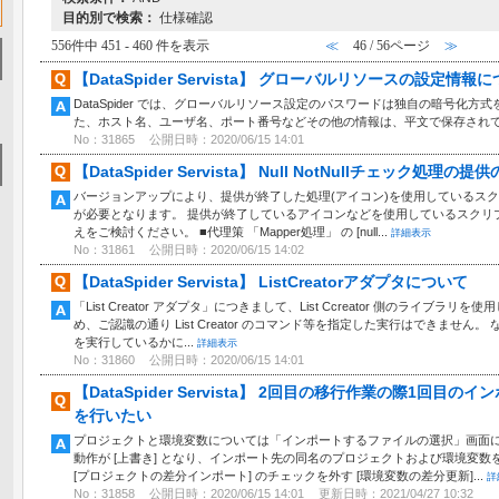
目的別で検索：
仕様確認
556件中 451 - 460 件を表示
≪
46 / 56ページ
≫
【DataSpider Servista】 グローバルリソースの設定情報
DataSpider では、グローバルリソース設定のパスワードは独自の暗号化方
た、ホスト名、ユーザ名、ポート番号などその他の情報は、平文で保存され
No：31865
公開日時：2020/06/15 14:01
【DataSpider Servista】 Null NotNullチェック処理
バージョンアップにより、提供が終了した処理(アイコン)を使用しているス
が必要となります。 提供が終了しているアイコンなどを使用しているスクリ
えをご検討ください。 ■代理策 「Mapper処理」 の [null...
詳細表示
No：31861
公開日時：2020/06/15 14:02
【DataSpider Servista】 ListCreatorアダプタについて
「List Creator アダプタ」につきまして、List Ccreator 側のライブ
め、ご認識の通り List Creator のコマンド等を指定した実行はできませ
を実行しているかに...
詳細表示
No：31860
公開日時：2020/06/15 14:01
【DataSpider Servista】 2回目の移行作業の際1回
を行いたい
プロジェクトと環境変数については「インポートするファイルの選択」画面
動作が [上書き] となり、インポート先の同名のプロジェクトおよび環境変
[プロジェクトの差分インポート] のチェックを外す [環境変数の差分更新]...
詳
No：31858
公開日時：2020/06/15 14:01
更新日時：2021/04/27 10:32