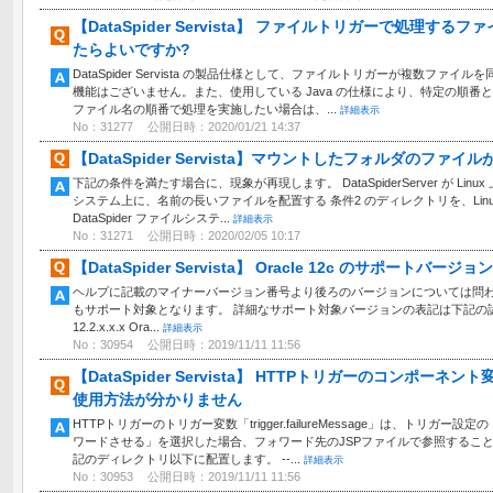
【DataSpider Servista】 ファイルトリガーで処理
たらよいですか?
DataSpider Servista の製品仕様として、ファイルトリガーが複数フ
機能はございません。また、使用している Java の仕様により、特定の順番
ファイル名の順番で処理を実施したい場合は、...
詳細表示
No：31277
公開日時：2020/01/21 14:37
【DataSpider Servista】マウントしたフォルダのファ
下記の条件を満たす場合に、現象が再現します。 DataSpiderServer が Linux
システム上に、名前の長いファイルを配置する 条件2 のディレクトリを、Lin
DataSpider ファイルシステ...
詳細表示
No：31271
公開日時：2020/02/05 10:17
【DataSpider Servista】 Oracle 12c のサポートバージ
ヘルプに記載のマイナーバージョン番号より後ろのバージョンについては問わないため、「1
もサポート対象となります。 詳細なサポート対象バージョンの表記は下記の認識で問題あ
12.2.x.x.x Ora...
詳細表示
No：30954
公開日時：2019/11/11 11:56
【DataSpider Servista】 HTTPトリガーのコンポーネント変数「
使用方法が分かりません
HTTPトリガーのトリガー変数「trigger.failureMessage」は、トリ
ワードさせる」を選択した場合、フォワード先のJSPファイルで参照すること
記のディレクトリ以下に配置します。 --...
詳細表示
No：30953
公開日時：2019/11/11 11:56