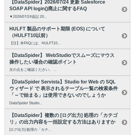
【DataSpider】2026/07/24 更新 Salesforce
SOAP API login()廃止に関するFAQ
▼2026/07/24追記 20...
HULFT 製品のサポート期限 (EOS) について
（HULFT10以前）
【注】本FAQには、HULFT10...
【DataSpider】 WebStudioでスムーズにマウス
操作したい場合の確認ポイント
次の点をご確認ください。 ...
【DataSpider Servista】Studio for Web の SQL
ウィザード で 表示されるテーブル一覧の検索条件
「～で始まる」は使用できないのでしょうか
DataSpider Studio...
【DataSpider】複数の [ログ出力] 処理の「カテゴ
リ」の出力内容を一括設定する方法はありますか
[ログ出力] 処理の「カテ...