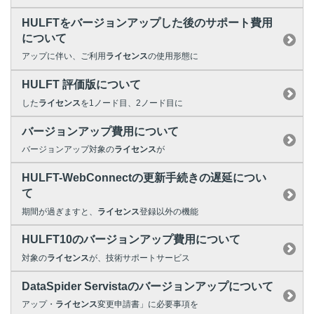
HULFTをバージョンアップした後のサポート費用
について
アップに伴い、ご利用
ライセンス
の使用形態に
HULFT 評価版について
した
ライセンス
を1ノード目、2ノード目に
バージョンアップ費用について
バージョンアップ対象の
ライセンス
が
HULFT-WebConnectの更新手続きの遅延につい
て
期間が過ぎますと、
ライセンス
登録以外の機能
HULFT10のバージョンアップ費用について
対象の
ライセンス
が、技術サポートサービス
DataSpider Servistaのバージョンアップについて
アップ・
ライセンス
変更申請書」に必要事項を