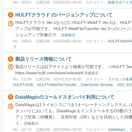
No：36322
公開日時：2024/10/01 00:00
カテゴリー：
技術サポート
HULFTクラウド のバージョンアップについて
HULFTクラウド Ver.1ならびにHULFT-WebFT Ver.2は、HULFT-
アップが可能です。 HULFT-WebFileTransfer Ver.3
ジョンアップ対象のラ...
詳細表示
No：29593
公開日時：2024/04/01 00:00
カテゴリー：
HULFT-WebFile
プ
製品リリース情報について
製品リリースは以下サイトより検索が可能です。 ＜HULFT S
https://www.hulft.com/news/release#
詳細表示
No：31238
公開日時：2024/12/10 00:00
カテゴリー：
ライセンス体
HULFT-HUB
,
HULFT-WebFileTransfer
,
DataSpider Servista
,
HDC-EDI
DataMagicのコールドスタンバイ利用について
DataMagicは1ライセンスにつき1オペレーティングシステム
タンバイにおいても、DataMagicをインストールするOS数
アップ対策（待機系）、災害対策（DR）などを目的とした待
イ...
詳細表示
No：31776
公開日時：2024/04/01 00:00
カテゴリー：
DataMagic
,