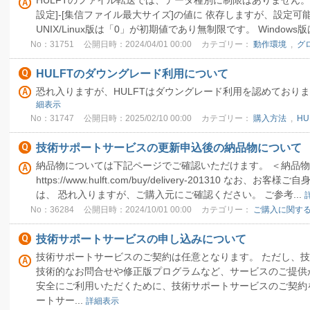
HULFTのファイル転送では、データ種別に制限はありません。
設定]-[集信ファイル最大サイズ]の値に 依存しますが、設定可
UNIX/Linux版は「0」が初期値であり無制限です。 Windows版は
No：31751
公開日時：2024/04/01 00:00
カテゴリー：
動作環境
,
グ
HULFTのダウングレード利用について
恐れ入りますが、HULFTはダウングレード利用を認めており
細表示
No：31747
公開日時：2025/02/10 00:00
カテゴリー：
購入方法
,
HU
技術サポートサービスの更新申込後の納品物について
納品物については下記ページでご確認いただけます。 ＜納
https://www.hulft.com/buy/delivery-201310 
は、 恐れ入りますが、ご購入元にご確認ください。 ご参考...
No：36284
公開日時：2024/10/01 00:00
カテゴリー：
ご購入に関する
技術サポートサービスの申し込みについて
技術サポートサービスのご契約は任意となります。 ただし、
技術的なお問合せや修正版プログラムなど、サービスのご提供
安全にご利用いただくために、技術サポートサービスのご契約
ートサー...
詳細表示