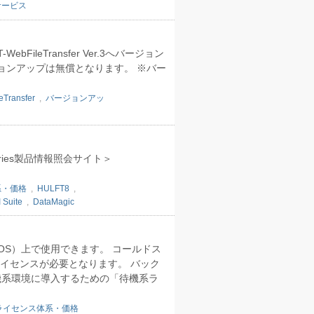
サービス
WebFileTransfer Ver.3へバージョン
へのバージョンアップは無償となります。 ※バー
Transfer
,
バージョンアッ
eries製品情報照会サイト＞
系・価格
,
HULFT8
,
 Suite
,
DataMagic
（OS）上で使用できます。 コールドス
のライセンスが必要となります。 バック
機系環境に導入するための「待機系ラ
ライセンス体系・価格