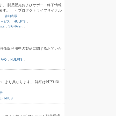
す。 製品販売およびサポート終了情報
ます。 ＜プロダクトライフサイクル
...
詳細表示
サービス
,
HULFT8
,
sta
,
SIGNAlert
,
評価版利用中の製品に関するお問い合
FAQ
,
HULFT8
,
ンにより異なります。 詳細は以下URL
示
LFT-HUB