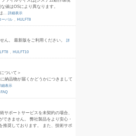
 ファイルサイズは[システム動作環境
能な値はOSにより異なります。
...
詳細表示
ローバル
,
HULFT8
ません。 最新版をご利用ください。
詳
LFT8
,
HULFT10
品物について＞
なお、お客様ご自身に納品物が届くかどうかにつきまして
詳細表示
FAQ
技術サポートサービスを未契約の場合、
ができません。 弊社製品をより安心・
を推奨しております。 また、技術サポ