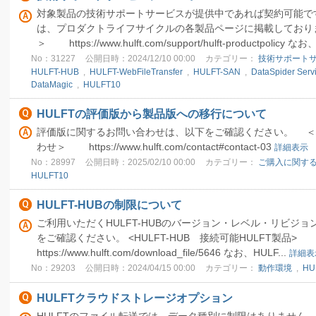
対象製品の技術サポートサービスが提供中であれば契約可能で
は、プロダクトライフサイクルの各製品ページに掲載しており
＞ https://www.hulft.com/support/hulft-productpolicy なお、
No：31227
公開日時：2024/12/10 00:00
カテゴリー：
技術サポート
HULFT-HUB
,
HULFT-WebFileTransfer
,
HULFT-SAN
,
DataSpider Servi
DataMagic
,
HULFT10
HULFTの評価版から製品版への移行について
評価版に関するお問い合わせは、以下をご確認ください。 ＜
わせ＞ https://www.hulft.com/contact#contact-03
詳細表示
No：28997
公開日時：2025/02/10 00:00
カテゴリー：
ご購入に関する
HULFT10
HULFT-HUBの制限について
ご利用いただくHULFT-HUBのバージョン・レベル・リビジョ
をご確認ください。 <HULFT-HUB 接続可能HULFT製品>
https://www.hulft.com/download_file/5646 なお、HULF...
詳細表
No：29203
公開日時：2024/04/15 00:00
カテゴリー：
動作環境
,
HU
HULFTクラウドストレージオプション