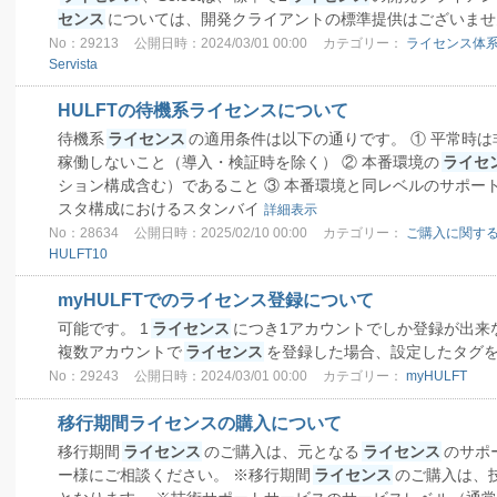
センス
については、開発クライアントの標準提供はございま
No：29213
公開日時：2024/03/01 00:00
カテゴリー：
ライセンス体
Servista
HULFTの待機系ライセンスについて
待機系
ライセンス
の適用条件は以下の通りです。 ① 平常時
稼働しないこと（導入・検証時を除く） ② 本番環境の
ライセ
ション構成含む）であること ③ 本番環境と同レベルのサポート
スタ構成におけるスタンバイ
詳細表示
No：28634
公開日時：2025/02/10 00:00
カテゴリー：
ご購入に関する
HULFT10
myHULFTでのライセンス登録について
可能です。 1
ライセンス
につき1アカウントでしか登録が出来
複数アカウントで
ライセンス
を登録した場合、設定したタグ
No：29243
公開日時：2024/03/01 00:00
カテゴリー：
myHULFT
移行期間ライセンスの購入について
移行期間
ライセンス
のご購入は、元となる
ライセンス
のサポ
ー様にご相談ください。 ※移行期間
ライセンス
のご購入は、