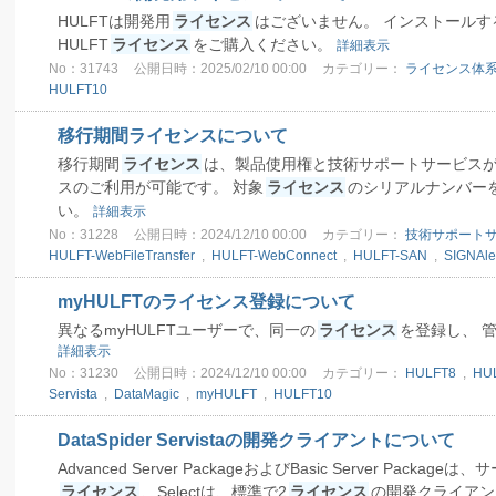
HULFTは開発用
ライセンス
はございません。 インストールす
HULFT
ライセンス
をご購入ください。
詳細表示
No：31743
公開日時：2025/02/10 00:00
カテゴリー：
ライセンス体
HULFT10
移行期間ライセンスについて
移行期間
ライセンス
は、製品使用権と技術サポートサービスが
スのご利用が可能です。 対象
ライセンス
のシリアルナンバー
い。
詳細表示
No：31228
公開日時：2024/12/10 00:00
カテゴリー：
技術サポート
HULFT-WebFileTransfer
,
HULFT-WebConnect
,
HULFT-SAN
,
SIGNAle
myHULFTのライセンス登録について
異なるmyHULFTユーザーで、同一の
ライセンス
を登録し、 
詳細表示
No：31230
公開日時：2024/12/10 00:00
カテゴリー：
HULFT8
,
HU
Servista
,
DataMagic
,
myHULFT
,
HULFT10
DataSpider Servistaの開発クライアントについて
Advanced Server PackageおよびBasic Server Packageは
ライセンス
、Selectは、標準で2
ライセンス
の開発クライアン