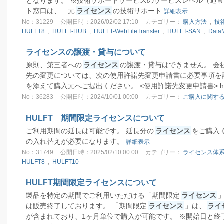
となります。 ※技術サポートサービスのサービスレベル（通常
ト窓口は、 元
ライセンス
の技術サポート
詳細表示
No：31229
公開日時：2026/02/02 17:10
カテゴリー：
購入方法
,
技
HULFT8
,
HULFT-HUB
,
HULFT-WebFileTransfer
,
HULFT-SAN
,
Data
ライセンスの譲渡・貸与について
原則、第三者への
ライセンス
の譲渡・貸与はできません。 会
先の変更については、次の使用許諾先変更申請書に必要事項を
を添えて購入元へご提出ください。 <使用許諾先変更申請書> https://
No：36283
公開日時：2024/10/01 00:00
カテゴリー：
ご購入に関する
HULFT 期間限定ライセンスについて
ご利用期間の延長は可能です。 延長分の
ライセンス
をご購入
の入れ替えが必要になります。
詳細表示
No：31749
公開日時：2025/02/10 00:00
カテゴリー：
ライセンス体
HULFT8
,
HULFT10
HULFT期間限定ライセンスについて
製品を特定の期間でご利用いただける「期間限定
ライセンス
」
は販売終了しております。 「期間限定
ライセンス
」は、
ライ
が含まれており、1ヶ月単位で購入が可能です。 ※開始日と終