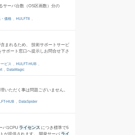
るサーバ台数（OS区画数）分の
系・価格
,
HULFT8
,
含まれるため、 技術サポートサービ
をサポート窓口へ提示しお問合せ下さ
サービス
,
HULFT-HUB
,
rt
,
DataMagic
管理いただく事は問題ございません。
LFT-HUB
,
DataSpider
、サーバ1CPU
ライセンス
につき標準で5
トが提供されます。 開発サーバ
ライ