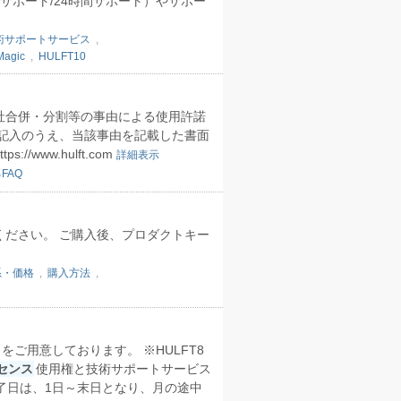
サポート/24時間サポート）やサポー
術サポートサービス
,
Magic
,
HULFT10
社合併・分割等の事由による使用許諾
記入のうえ、当該事由を記載した書面
www.hulft.com
詳細表示
FAQ
ください。 ご購入後、プロダクトキー
系・価格
,
購入方法
,
をご用意しております。 ※HULFT8
センス
使用権と技術サポートサービス
了日は、1日～末日となり、月の途中