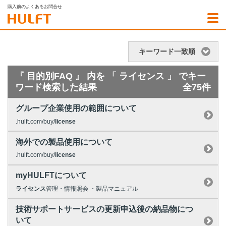
購入前のよくあるお問合せ
キーワード一致順
『 目的別FAQ 』 内を 「 ライセンス 」 でキー
ワード検索した結果
全75件
グループ企業使用の範囲について
.hulft.com/buy/
license
海外での製品使用について
.hulft.com/buy/
license
myHULFTについて
ライセンス
管理・情報照会 ・製品マニュアル
技術サポートサービスの更新申込後の納品物につ
いて