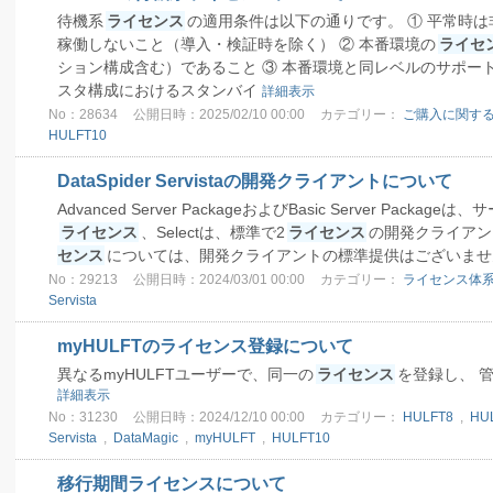
待機系
ライセンス
の適用条件は以下の通りです。 ① 平常時
稼働しないこと（導入・検証時を除く） ② 本番環境の
ライセ
ション構成含む）であること ③ 本番環境と同レベルのサポート
スタ構成におけるスタンバイ
詳細表示
No：28634
公開日時：2025/02/10 00:00
カテゴリー：
ご購入に関する
HULFT10
DataSpider Servistaの開発クライアントについて
Advanced Server PackageおよびBasic Server Packageは
ライセンス
、Selectは、標準で2
ライセンス
の開発クライアン
センス
については、開発クライアントの標準提供はございま
No：29213
公開日時：2024/03/01 00:00
カテゴリー：
ライセンス体
Servista
myHULFTのライセンス登録について
異なるmyHULFTユーザーで、同一の
ライセンス
を登録し、 
詳細表示
No：31230
公開日時：2024/12/10 00:00
カテゴリー：
HULFT8
,
HU
Servista
,
DataMagic
,
myHULFT
,
HULFT10
移行期間ライセンスについて