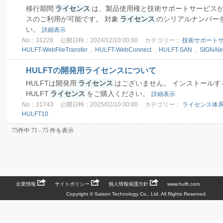
移行期間
ライセンス
は、製品使用権と技術サポートサービスが
スのご利用が可能です。 対象
ライセンス
のシリアルナンバー
い。
詳細表示
No：31228
公開日時：2024/12/10 00:00
カテゴリー：
技術サポート
HULFT-WebFileTransfer
,
HULFT-WebConnect
,
HULFT-SAN
,
SIGNAle
HULFTの開発用ライセンスについて
HULFTは開発用
ライセンス
はございません。 インストールす
HULFT
ライセンス
をご購入ください。
詳細表示
No：31743
公開日時：2025/02/10 00:00
カテゴリー：
ライセンス体
HULFT10
75件中 71 - 75 件を表示
企業情報
サイトポリシー
個人情報保護方針
www.hulft.com
Copyright © Saison Technology Co., Ltd. All Rights Reserved.