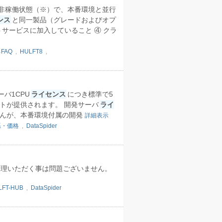
は非稼働状態（※）で、本番環境と並行
ンス
と同一製品（グレードおよびオプ
サービスに加入していること ④ クラ
FAQ
,
HULFT8
,
、サーバ1CPU
ライセンス
につき標準で5
トが提供されます。 開発サーバ
ライ
せんが、本番環境付属の開発
詳細表示
系・価格
,
DataSpider
管理いただく事は問題ございません。
LFT-HUB
,
DataSpider