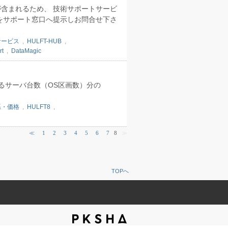
含まれるため、 技術サポートサービ
をサポート窓口へ提示しお問合せ下さ
サービス
,
HULFT-HUB
,
rt
,
DataMagic
るサーバ台数（OS区画数）分の
系・価格
,
HULFT8
,
≪
1
2
3
4
5
6
7
8
≫
TOPへ