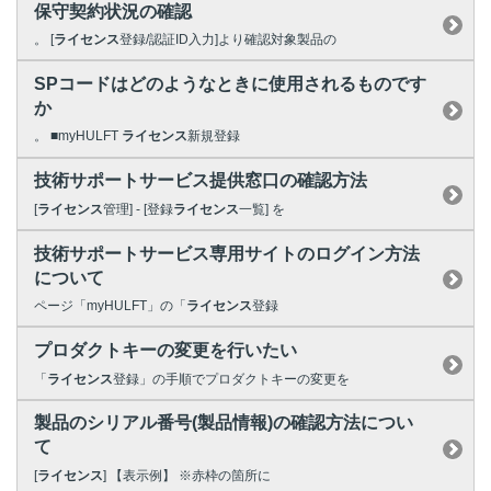
保守契約状況の確認
。 [
ライセンス
登録/認証ID入力]より確認対象製品の
SPコードはどのようなときに使用されるものです
か
。 ■myHULFT
ライセンス
新規登録
技術サポートサービス提供窓口の確認方法
[
ライセンス
管理] - [登録
ライセンス
一覧] を
技術サポートサービス専用サイトのログイン方法
について
ページ「myHULFT」の「
ライセンス
登録
プロダクトキーの変更を行いたい
「
ライセンス
登録」の手順でプロダクトキーの変更を
製品のシリアル番号(製品情報)の確認方法につい
て
[
ライセンス
] 【表示例】 ※赤枠の箇所に