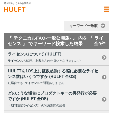
購入前のよくあるお問合せ
キーワード一致順
『 テクニカルFAQ-一般公開版- 』 内を 「 ライ
センス 」 でキーワード検索した結果
全9件
ライセンスについて (HULFT)
ライセンス
も移行、上書きされた扱いとなりますので
HULFTを1OS上に複数起動する際に必要なライセ
ンス数はいくつですか (HULFT 全OS)
た場合でも1
ライセンス
で問題ありません
どのような場合にプロダクトキーの再発行が必要
ですか (HULFT 全OS)
（期間限定
ライセンス
）の利用期間の延長